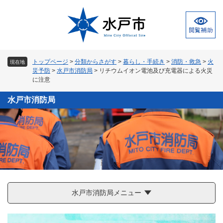
ペ
メ
ー
ニ
ジ
ュ
の
ー
先
を
頭
飛
トップページ
>
分類からさがす
>
暮らし・手続き
>
消防・救急
>
火
現在地
で
ば
災予防
>
水戸市消防局
>
リチウムイオン電池及び充電器による火災
す
し
に注意
。
て
本
水戸市消防局
文
へ
水戸市消防局メニュー
本