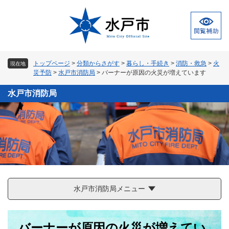
ペ
メ
ー
ニ
ジ
ュ
の
ー
先
を
頭
飛
トップページ
>
分類からさがす
>
暮らし・手続き
>
消防・救急
>
火
現在地
で
ば
災予防
>
水戸市消防局
>
バーナーが原因の火災が増えています
す
し
。
て
水戸市消防局
本
文
へ
水戸市消防局メニュー
本
バーナーが原因の火災が増えてい
文