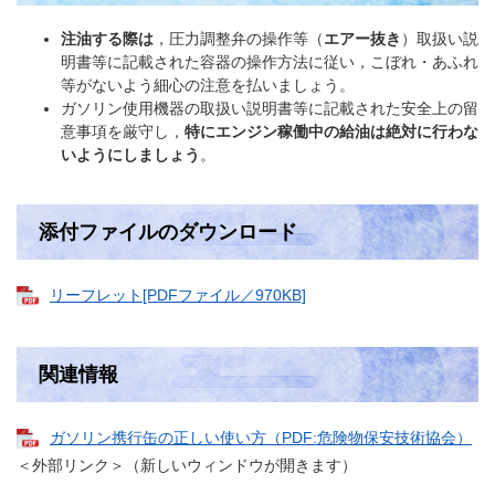
注油する際は
，圧力調整弁の操作等（
エアー抜き
）取扱い説
明書等に記載された容器の操作方法に従い，こぼれ・あふれ
等がないよう細心の注意を払いましょう。
ガソリン使用機器の取扱い説明書等に記載された安全上の留
意事項を厳守し，
特にエンジン稼働中の給油は絶対に行わな
いようにしましょう
。
添付ファイルのダウンロード
リーフレット[PDFファイル／970KB]
関連情報
ガソリン携行缶の正しい使い方（PDF:危険物保安技術協会）
＜外部リンク＞
（新しいウィンドウが開きます）