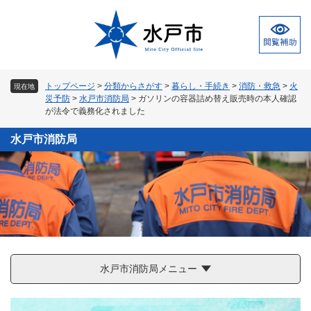
ペ
メ
ー
ニ
ジ
ュ
の
ー
先
を
頭
飛
トップページ
>
分類からさがす
>
暮らし・手続き
>
消防・救急
>
火
現在地
で
ば
災予防
>
水戸市消防局
>
ガソリンの容器詰め替え販売時の本人確認
す
し
が法令で義務化されました
。
て
本
水戸市消防局
文
へ
水戸市消防局メニュー
本