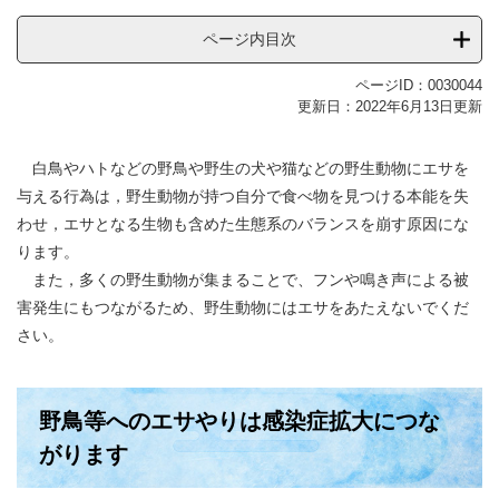
ページ内目次
ページID：0030044
更新日：2022年6月13日更新
白鳥やハトなどの野鳥や野生の犬や猫などの野生動物にエサを
与える行為は，野生動物が持つ自分で食べ物を見つける本能を失
わせ，エサとなる生物も含めた生態系のバランスを崩す原因にな
ります。
また，多くの野生動物が集まることで、フンや鳴き声による被
害発生にもつながるため、野生動物にはエサをあたえないでくだ
さい。
野鳥等へのエサやりは感染症拡大につな
がります