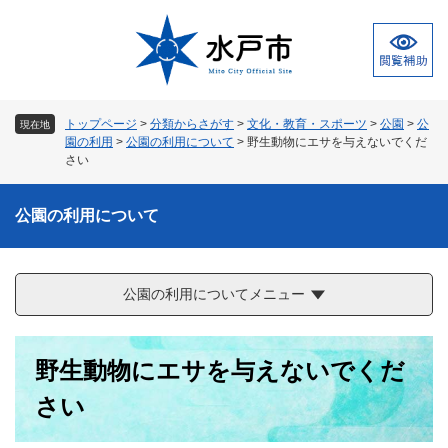
ペ
メ
ー
ニ
ジ
ュ
の
ー
先
を
頭
飛
トップページ
>
分類からさがす
>
文化・教育・スポーツ
>
公園
>
公
現在地
で
ば
園の利用
>
公園の利用について
>
野生動物にエサを与えないでくだ
す
し
さい
。
て
本
公園の利用について
文
へ
公園の利用についてメニュー
本
野生動物にエサを与えないでくだ
文
さい