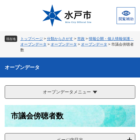
ペ
メ
ー
ニ
ジ
ュ
の
ー
先
を
頭
飛
トップページ
>
分類からさがす
>
市政
>
情報公開・個人情報保護・
現在地
で
ば
オープンデータ
>
オープンデータ
>
オープンデータ
>
市議会傍聴者
す
し
数
。
て
本
オープンデータ
文
へ
オープンデータメニュー
本
市議会傍聴者数
文
ページ内目次