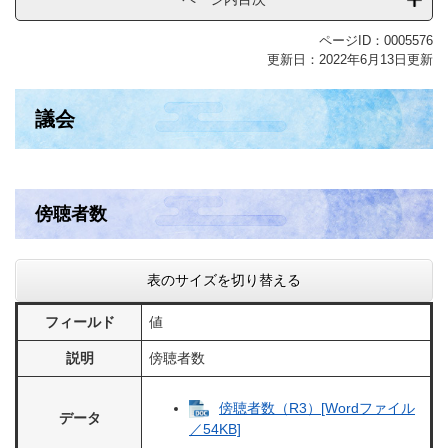
ページID：0005576
更新日：2022年6月13日更新
議会
傍聴者数
表のサイズを切り替える
フィールド
値
説明
傍聴者数
傍聴者数（R3）[Wordファイル
データ
／54KB]