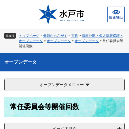
ペ
メ
ー
ニ
ジ
ュ
の
ー
先
を
頭
飛
トップページ
>
分類からさがす
>
市政
>
情報公開・個人情報保護・
現在地
で
ば
オープンデータ
>
オープンデータ
>
オープンデータ
>
常任委員会等
す
し
開催回数
。
て
本
オープンデータ
文
へ
オープンデータメニュー
本
常任委員会等開催回数
文
ページ内目次