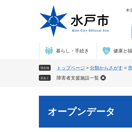
ペ
メ
ー
ニ
本
ジ
ュ
の
ー
先
を
頭
飛
で
ば
暮らし・手続き
健康と
す
し
。
て
本
トップページ
>
分類からさがす
>
現在地
文
障害者支援施設一覧
足あと
へ
オープンデータ