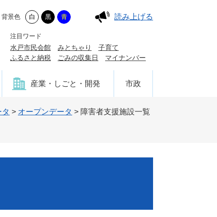
読み上げる
背景色
白
黒
青
注目ワード
水戸市民会館
みとちゃり
子育て
ふるさと納税
ごみの収集日
マイナンバー
産業・しごと・開発
市政
ータ
>
オープンデータ
>
障害者支援施設一覧