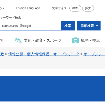
文へ
Foreign Language
文字サイズ
標準
拡大
キーワード検索
G
詳細検索
o
o
g
l
福祉
文化・教育・スポーツ
観光・交流
e
カ
ス
タ
市政
>
情報公開・個人情報保護・オープンデータ
>
オープンデ
ム
検
索