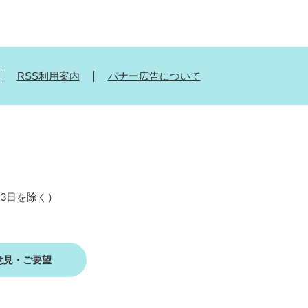
RSS利用案内
バナー広告について
月3日を除く）
意見・ご要望