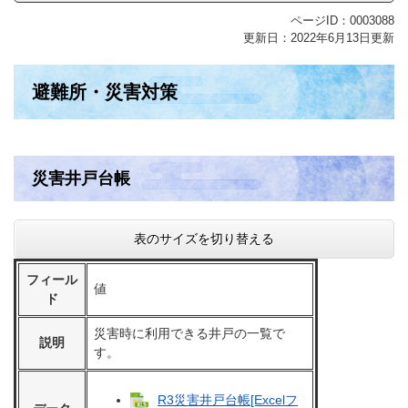
ページID：0003088
更新日：2022年6月13日更新
避難所・災害対策
災害井戸台帳
表のサイズを切り替える
フィール
値
ド
災害時に利用できる井戸の一覧で
説明
す。
R3災害井戸台帳[Excelフ