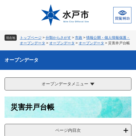
ペ
メ
ー
ニ
ジ
ュ
の
ー
先
を
頭
飛
トップページ
>
分類からさがす
>
市政
>
情報公開・個人情報保護・
現在地
で
ば
オープンデータ
>
オープンデータ
>
オープンデータ
>
災害井戸台帳
す
し
。
て
オープンデータ
本
文
へ
オープンデータメニュー
本
災害井戸台帳
文
ページ内目次