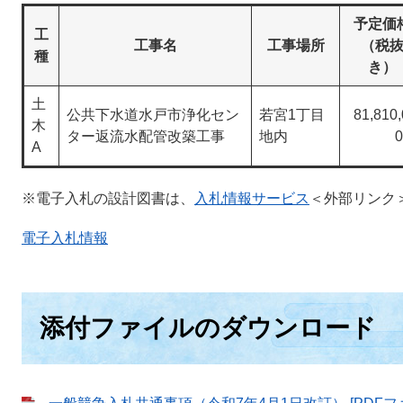
予定価
工
工事名
工事場所
（税
種
き）
土
公共下水道水戸市浄化セン
若宮1丁目
81,810
木
ター返流水配管改築工事
地内
A
※電子入札の設計図書は、
入札情報サービス
＜外部リンク
電子入札情報
添付ファイルのダウンロード