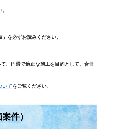
い。
項」を必ずお読みください。
いて、円滑で適正な施工を目的として、合冊
いて​
をご覧ください。
価案件）