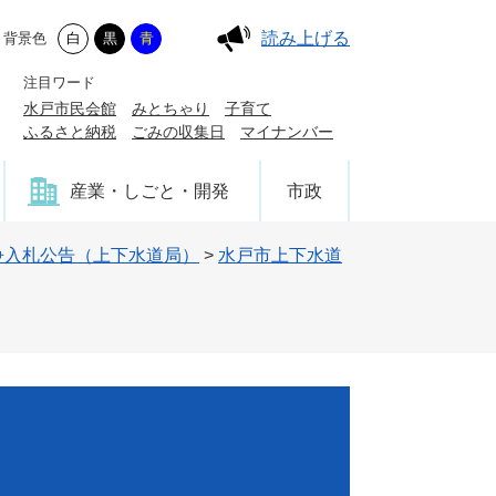
読み上げる
背景色
白
黒
青
注目ワード
水戸市民会館
みとちゃり
子育て
ふるさと納税
ごみの収集日
マイナンバー
産業・しごと・開発
市政
争入札公告（上下水道局）
>
水戸市上下水道