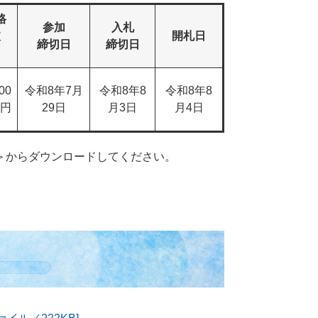
格
参加
入札
抜
開札日
締切日
締切日
,00
令和8年7月
令和8年8
令和8年8
0円
29日
月3日​
月4日
＞
からダウンロードしてください。