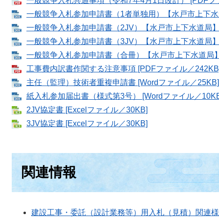
一般競争入札共通事項（令和7年4月1日改訂） [PDFファ
一般競争入札参加申請書（1者単独用）【水戸市上下水道局】
一般競争入札参加申請書（2JV）【水戸市上下水道局】 [W
一般競争入札参加申請書（3JV）【水戸市上下水道局】 [W
一般競争入札参加申請書（合冊）【水戸市上下水道局】 [W
工事費内訳書作関する注意事項 [PDFファイル／242KB
主任（監理）技術者重複申請書 [Wordファイル／25KB]
紙入札参加届出書（様式第3号） [Wordファイル／10KB
2JV協定書 [Excelファイル／30KB]
3JV協定書 [Excelファイル／30KB]
関連情報
建設工事・委託（設計業務等）用入札（見積）関連様