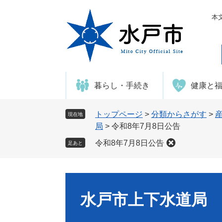
ペ
メ
ー
ニ
本
ジ
ュ
の
ー
先
を
頭
飛
で
ば
暮らし・手続き
健康と
す
し
。
て
本
トップページ
>
分類からさがす
>
現在地
文
局
>
令和8年7月8日公告
へ
令和8年7月8日公告
足あと
水戸市上下水道局