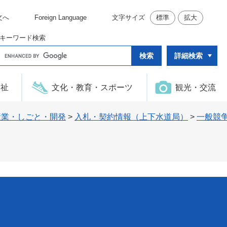
文へ
Foreign Language
文字サイズ
標準
拡大
キーワード検索
G
詳細検索
o
o
g
l
福祉
文化・教育・スポーツ
観光・交流
e
カ
ス
タ
産業・しごと・開発
>
入札・契約情報（上下水道局）
>
一般競
ム
検
索