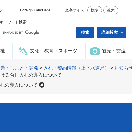
文へ
Foreign Language
文字サイズ
標準
拡大
キーワード検索
G
詳細検索
o
o
g
l
福祉
文化・教育・スポーツ
観光・交流
e
カ
ス
タ
産業・しごと・開発
>
入札・契約情報（上下水道局）
>
お知ら
ム
おける合冊入札の導入について
検
索
札の導入について