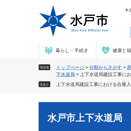
ペ
メ
ー
ニ
本
ジ
ュ
の
ー
先
を
頭
飛
で
ば
暮らし・手続き
健康と
す
し
。
て
本
トップページ
>
分類からさがす
>
現在地
文
下水道局
>
上下水道局建設工事に
へ
上下水道局建設工事における合冊入
足あと
水戸市上下水道局