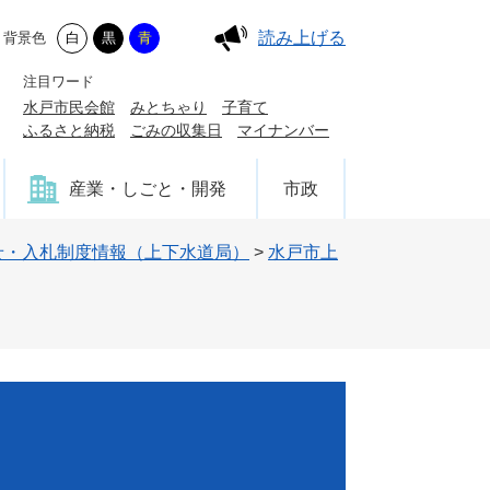
読み上げる
背景色
白
黒
青
注目ワード
水戸市民会館
みとちゃり
子育て
ふるさと納税
ごみの収集日
マイナンバー
産業・しごと・開発
市政
せ・入札制度情報（上下水道局）
>
水戸市上