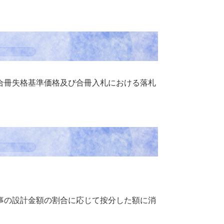
合冊失格基準価格及び合冊入札における落札
事の設計金額の割合に応じて按分した額に消