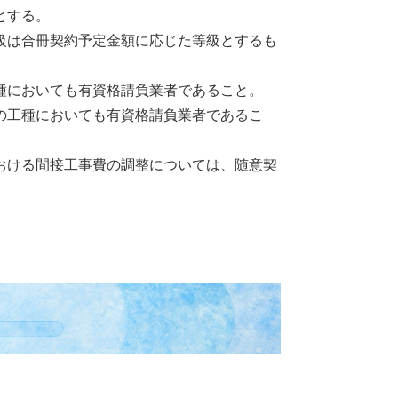
とする。
級は合冊契約予定金額に応じた等級とするも
種においても有資格請負業者であること。
工種においても有資格請負業者であるこ
おける間接工事費の調整については、随意契
。