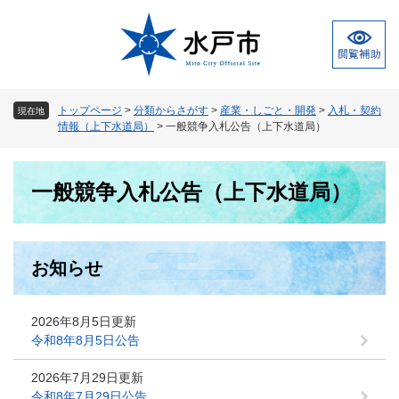
ペ
メ
ー
ニ
ジ
ュ
の
ー
先
を
頭
飛
トップページ
>
分類からさがす
>
産業・しごと・開発
>
入札・契約
現在地
で
ば
情報（上下水道局）
>
一般競争入札公告（上下水道局）
す
し
。
て
本
本
一般競争入札公告（上下水道局）
文
文
へ
お知らせ
2026年8月5日更新
令和8年8月5日公告
2026年7月29日更新
令和8年7月29日公告