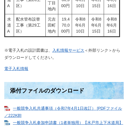
丁目
A
区）
00円
10日
15日
16日
地内
水
配水管布設替
元吉
19,4
​​令和8
令和8
令和8
道
工事（第29工
田町
70,0
年6月
年6月
年6月
A
区）
地内
00円
10日
15日
16日
※電子入札の設計図書は、
入札情報サービス
＜外部リンク＞
から
ダウンロードしてください。
電子入札情報
添付ファイルのダウンロード
一般競争入札共通事項（令和7年4月1日改訂） [PDFファイル
／222KB]
一般競争入札参加申請書（1者単独用）【水戸市上下水道局】