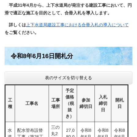
平成31年4月から、上下水道局が発注する建設工事において、円
滑で適正な施工を目的として、合冊入札を導入します。
詳しくは
上下水道局建設工事における合冊入札の導入について​
をご覧ください。
令和8年6月16日開札分
表のサイズを切り替える
予定
価格
入札
工
工事
参加
開札
工事名
（税
締切
種
場所
締切日
日
抜
日
き）
三の
水
配水管布設替
27,0
​​令和8
令和8
令和8
丸2
道
工事（第26工
80,0
年6月
年6月
年6月