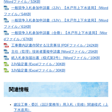
[Wordファイル／53KB]
一般競争入札参加申請書（2JV）【水戸市上下水道局】 [Word
ファイル／54KB]
一般競争入札参加申請書（3JV）【水戸市上下水道局】 [Word
ファイル／61KB]
一般競争入札参加申請書（合冊）【水戸市上下水道局】 [Wor
dファイル／67KB]
工事費内訳書作関する注意事項 [PDFファイル／242KB]
主任（監理）技術者重複申請書 [Wordファイル／25KB]
紙入札参加届出書（様式第3号） [Wordファイル／10KB]
2JV協定書 [Excelファイル／30KB]
3JV協定書 [Excelファイル／30KB]
関連情報
建設工事・委託（設計業務等）用入札（見積）関連様式（上
下水道局）