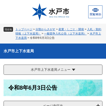
ペ
メ
ー
ニ
ジ
ュ
の
ー
先
を
頭
飛
トップページ
>
分類からさがす
>
産業・しごと・開発
>
入札・契約
現在地
で
ば
情報（上下水道局）
>
一般競争入札公告（上下水道局）
>
水戸市上
す
し
下水道局
>
令和8年6月3日公告
。
て
本
水戸市上下水道局
文
へ
水戸市上下水道局メニュー
本
令和8年6月3日公告
文
ページ内目次