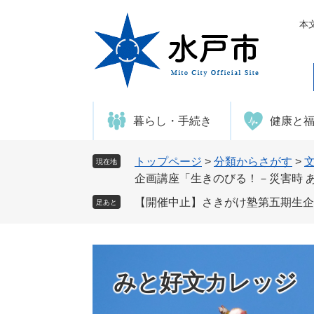
ペ
メ
ー
ニ
本
ジ
ュ
の
ー
先
を
頭
飛
で
ば
暮らし・手続き
健康と
す
し
。
て
本
トップページ
>
分類からさがす
>
現在地
文
企画講座「生きのびる！－災害時 
へ
【開催中止】さきがけ塾第五期生企
足あと
みと好文カレッジ