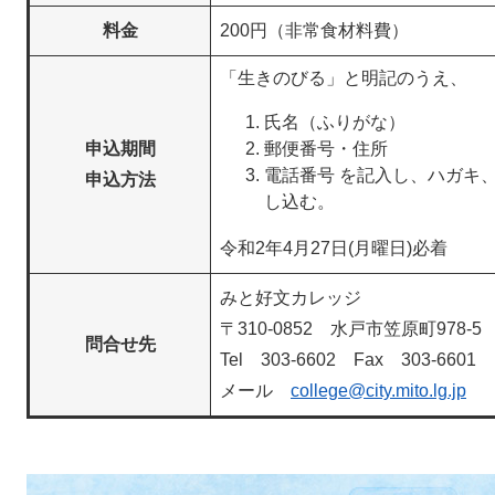
料金
200円（非常食材料費）
「生きのびる」と明記のうえ、​
氏名（ふりがな）
申込期間
郵便番号・住所
電話番号 を記入し、ハガキ
申込方法
し込む。
令和2年4月27日(月曜日)必着
みと好文カレッジ
〒310-0852 水戸市笠原町978
問合せ先
Tel 303-6602 Fax 303-6601
​メール
college@city.mito.lg.jp