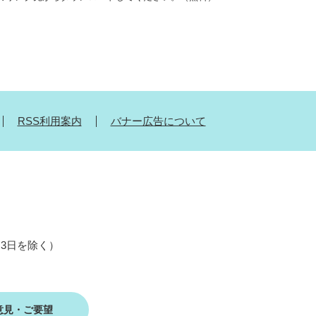
RSS利用案内
バナー広告について
月3日を除く）
意見・ご要望