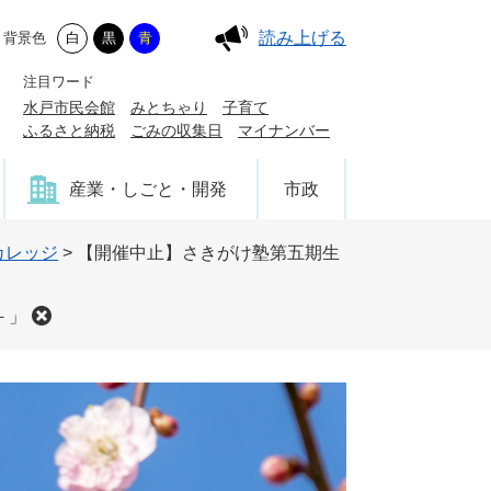
読み上げる
背景色
白
黒
青
注目ワード
水戸市民会館
みとちゃり
子育て
ふるさと納税
ごみの収集日
マイナンバー
産業・しごと・開発
市政
カレッジ
>
【開催中止】さきがけ塾第五期生
－」