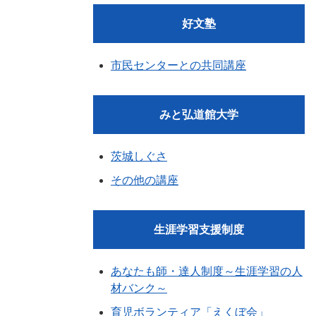
好文塾
市民センターとの共同講座
みと弘道館大学
茨城しぐさ
その他の講座
生涯学習支援制度
あなたも師・達人制度～生涯学習の人
材バンク～
育児ボランティア「えくぼ会」