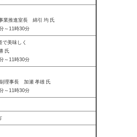
業推進室長 綿引 均 氏
0分～11時30分
手軽で美味しく
 氏
0分～11時30分
副理事長 加瀬 孝雄 氏
0分～11時30分
方