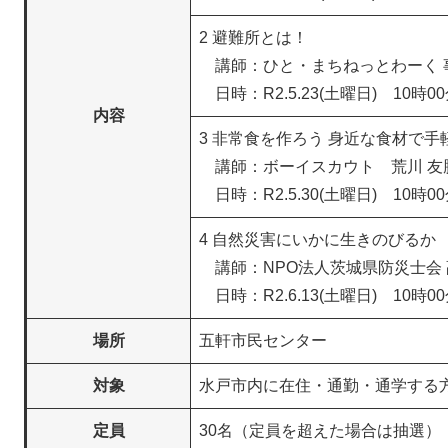
2 避難所とは！
講師：ひと・まちねっとわーく 事
日時：R2.5.23(土曜日) 10時0
内容
3 非常食を作ろう 身近な食材で
講師：ボーイスカウト 荒川 友勝
日時：R2.5.30(土曜日) 10時0
4 自然災害にいかに生きのびるか
講師：NPO法人茨城県防災士会 
日時：R2.6.13(土曜日) 10時0
場所
五軒市民センター
対象
水戸市内に在住・通勤・通学する
定員
30名（定員を超えた場合は抽選）