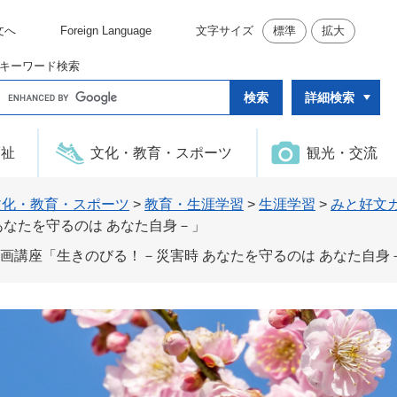
文へ
Foreign Language
文字サイズ
標準
拡大
キーワード検索
G
詳細検索
o
o
g
l
福祉
文化・教育・スポーツ
観光・交流
e
カ
ス
タ
文化・教育・スポーツ
>
教育・生涯学習
>
生涯学習
>
みと好文
ム
あなたを守るのは あなた自身－」
検
索
画講座「生きのびる！－災害時 あなたを守るのは あなた自身