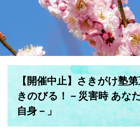
本
文
【開催中止】さきがけ塾第
きのびる！－災害時 あな
自身－」