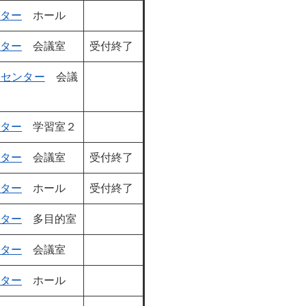
ター
ホール
ター
会議室
受付終了
民センター
会議
ター
学習室２
ター
会議室
受付終了
ター
ホール
受付終了
ター
多目的室
ター
会議室
ター
ホール