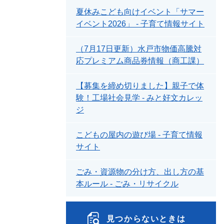
夏休みこども向けイベント「サマー
イベント2026」 - 子育て情報サイト
（7月17日更新）水戸市物価高騰対
応プレミアム商品券情報（商工課）
【募集を締め切りました】親子で体
験！工場社会見学 - みと好文カレッ
ジ
こどもの屋内の遊び場 - 子育て情報
サイト
ごみ・資源物の分け方、出し方の基
本ルール - ごみ・リサイクル
見つからないときは