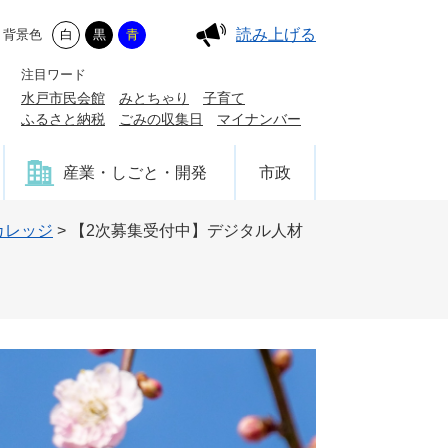
読み上げる
背景色
白
黒
青
注目ワード
水戸市民会館
みとちゃり
子育て
ふるさと納税
ごみの収集日
マイナンバー
産業・しごと・開発
市政
カレッジ
>
【2次募集受付中】デジタル人材