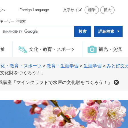
文へ
Foreign Language
文字サイズ
標準
拡大
キーワード検索
G
詳細検索
o
o
g
l
福祉
文化・教育・スポーツ
観光・交流
e
カ
ス
タ
文化・教育・スポーツ
>
教育・生涯学習
>
生涯学習
>
みと好文
ム
文化財をつくろう！」
検
索
成講座「マインクラフトで水戸の文化財をつくろう！」