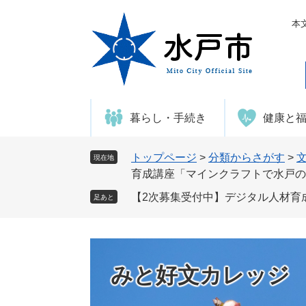
ペ
メ
ー
ニ
本
ジ
ュ
の
ー
先
を
頭
飛
で
ば
暮らし・手続き
健康と
す
し
。
て
本
トップページ
>
分類からさがす
>
現在地
文
育成講座「マインクラフトで水戸の
へ
【2次募集受付中】デジタル人材育
足あと
みと好文カレッジ