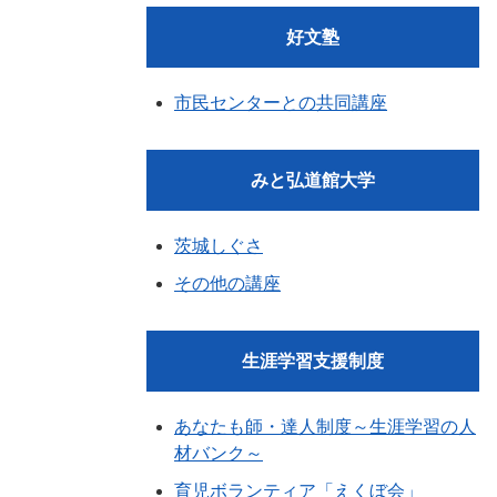
好文塾
市民センターとの共同講座
みと弘道館大学
茨城しぐさ
その他の講座
生涯学習支援制度
あなたも師・達人制度～生涯学習の人
材バンク～
育児ボランティア「えくぼ会」