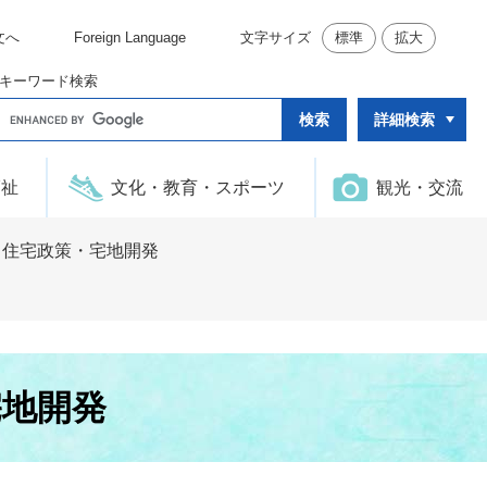
文へ
Foreign Language
文字サイズ
標準
拡大
キーワード検索
G
詳細検索
o
o
g
l
福祉
文化・教育・スポーツ
観光・交流
e
カ
ス
タ
・住宅政策・宅地開発
ム
検
索
宅地開発