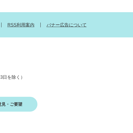
RSS利用案内
バナー広告について
月3日を除く）
意見・ご要望