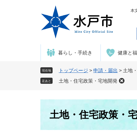
ペ
メ
ー
ニ
本
ジ
ュ
の
ー
先
を
頭
飛
で
ば
暮らし・手続き
健康と
す
し
。
て
本
トップページ
>
申請・届出
>
土地
現在地
文
土地・住宅政策・宅地開発
足あと
へ
本
文
土地・住宅政策・