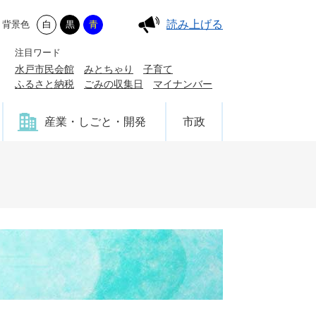
読み上げる
背景色
白
黒
青
注目ワード
水戸市民会館
みとちゃり
子育て
ふるさと納税
ごみの収集日
マイナンバー
産業・しごと・開発
市政