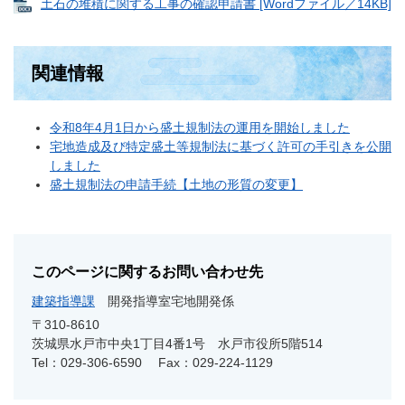
土石の堆積に関する工事の確認申請書 [Wordファイル／14KB]
関連情報
令和8年4月1日から盛土規制法の運用を開始しました
宅地造成及び特定盛土等規制法に基づく許可の手引きを公開
しました​
盛土規制法の申請手続【土地の形質の変更】
このページに関するお問い合わせ先
建築指導課
開発指導室宅地開発係
〒310-8610
茨城県水戸市中央1丁目4番1号 水戸市役所5階514
Tel：029-306-6590
Fax：029-224-1129