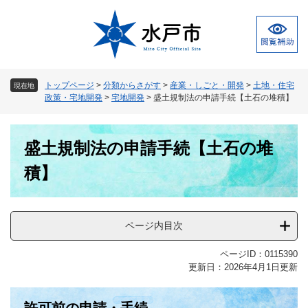
ペ
メ
ー
ニ
ジ
ュ
の
ー
先
を
頭
飛
トップページ
>
分類からさがす
>
産業・しごと・開発
>
土地・住宅
現在地
で
ば
政策・宅地開発
>
宅地開発
>
盛土規制法の申請手続【土石の堆積】
す
し
。
て
本
本
盛土規制法の申請手続【土石の堆
文
文
へ
積】
ページ内目次
ページID：0115390
更新日：2026年4月1日更新