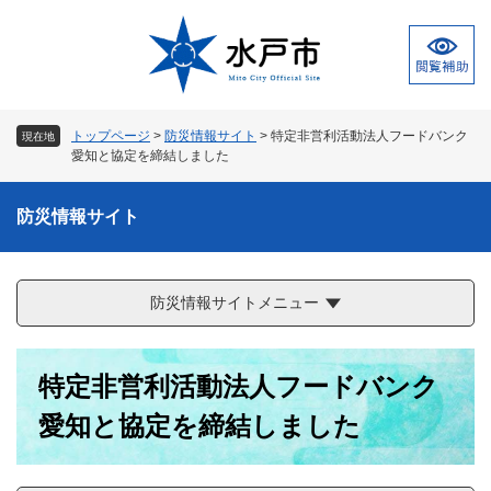
ペ
メ
ー
ニ
ジ
ュ
の
ー
先
を
頭
飛
トップページ
>
防災情報サイト
>
特定非営利活動法人フードバンク
現在地
で
ば
愛知と協定を締結しました
す
し
。
て
防災情報サイト
本
文
へ
防災情報サイトメニュー
本
特定非営利活動法人フードバンク
文
愛知と協定を締結しました