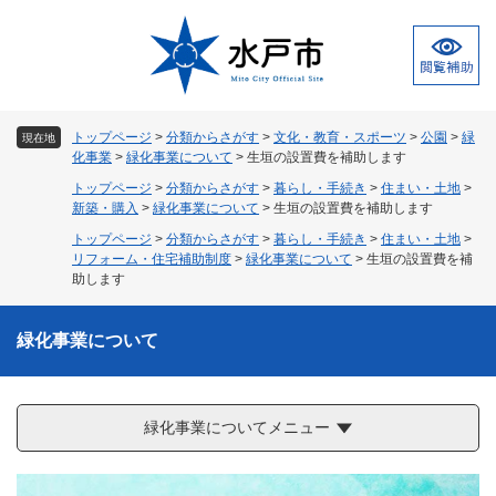
ペ
メ
ー
ニ
ジ
ュ
の
ー
先
を
頭
飛
トップページ
>
分類からさがす
>
文化・教育・スポーツ
>
公園
>
緑
現在地
で
ば
化事業
>
緑化事業について
>
生垣の設置費を補助します
す
し
トップページ
>
分類からさがす
>
暮らし・手続き
>
住まい・土地
>
。
て
新築・購入
>
緑化事業について
>
生垣の設置費を補助します
本
トップページ
>
分類からさがす
>
暮らし・手続き
>
住まい・土地
>
文
リフォーム・住宅補助制度
>
緑化事業について
>
生垣の設置費を補
へ
助します
緑化事業について
緑化事業についてメニュー
本