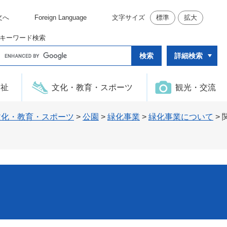
文へ
Foreign Language
文字サイズ
標準
拡大
キーワード検索
G
詳細検索
o
o
g
l
福祉
文化・教育・スポーツ
観光・交流
e
カ
ス
タ
文化・教育・スポーツ
>
公園
>
緑化事業
>
緑化事業について
>
ム
検
索