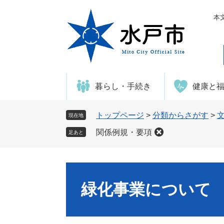
ペ
メ
ー
ニ
本
ジ
ュ
の
ー
先
を
頭
飛
で
ば
暮らし・手続き
健康と
す
し
。
て
本
トップページ
>
分類からさがす
>
現在地
文
関係例規・要項
足あと
へ
緑化事業について