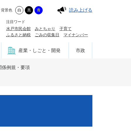
読み上げる
背景色
白
黒
青
注目ワード
水戸市民会館
みとちゃり
子育て
ふるさと納税
ごみの収集日
マイナンバー
産業・しごと・開発
市政
関係例規・要項