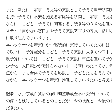
また、新たに、家事・育児等の支援として子育て世帯訪問
を持つ子育てに不安を抱える家庭等を訪問し、家事・育児
さらに、こども・子育てに関連する手続き等のＤＸ化を進
ステム「書かない窓口」や子育て支援アプリの導入・活用
に取り組んでまいります。
本パッケージを着実にかつ継続的に実行していくためには
で以上に、予算配分をこども・子育て支援に大きくシフト
度予算については、こども・子育て支援に重点を置いて予
少子化、人口減少が避けられない中、将来にわたって水戸
点から、まち全体で子育てを応援し、子どもたちを育んで
ながら、本パッケージを着実に推進してまいりたいと考え
記者：
水戸京成百貨店の雇用調整助成金不正受給について
の停止も検討しているとのことだが、今の状況と、今後の
だきたい。