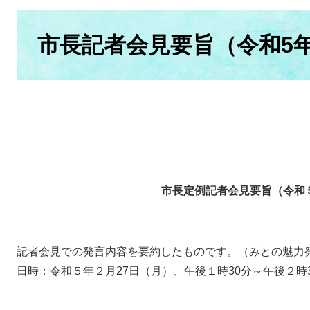
本
文
市長記者会見要旨（令和5年
市長定例記者会見要旨（令和５
記者会見での発言内容を要約したものです。（みとの魅力
日時：令和５年２月27日（月）、午後１時30分～午後２時