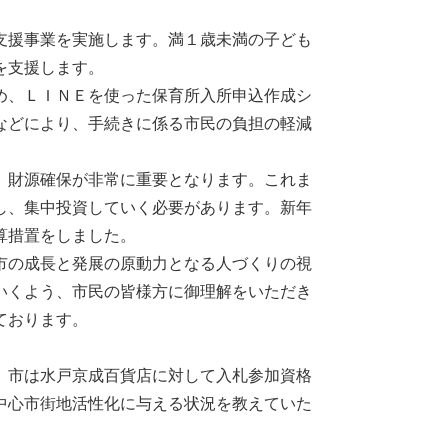
支援事業を実施します。満１歳未満の子ども
を支援します。
め、ＬＩＮＥを使った保育所入所申込作成シ
などにより、手続きに係る市民の負担の軽減
、財源確保が非常に重要となります。これま
し、集中投資していく必要があります。新年
算措置をしました。
市の成長と発展の原動力となる人づくりの視
いくよう、市民の皆様方に御理解をいただき
ております。
、市は水戸京成百貨店に対して入札参加資格
中心市街地活性化に与える状況を教えていた