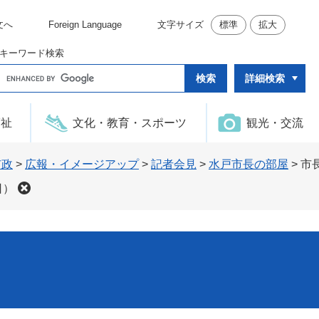
文へ
Foreign Language
文字サイズ
標準
拡大
キーワード検索
G
詳細検索
o
o
g
l
福祉
文化・教育・スポーツ
観光・交流
e
カ
ス
タ
市政
>
広報・イメージアップ
>
記者会見
>
水戸市長の部屋
>
市
ム
検
日）
索