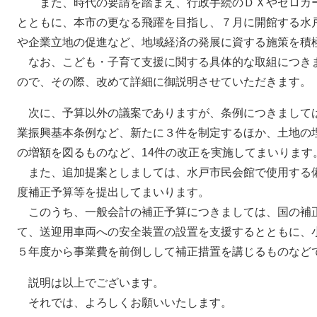
また、時代の要請を踏まえ、行政手続のＤＸやゼロカー
とともに、本市の更なる飛躍を目指し、７月に開館する水
や企業立地の促進など、地域経済の発展に資する施策を積
なお、こども・子育て支援に関する具体的な取組につき
ので、その際、改めて詳細に御説明させていただきます。
次に、予算以外の議案でありますが、条例につきまして
業振興基本条例など、新たに３件を制定するほか、土地の
の増額を図るものなど、14件の改正を実施してまいります
また、追加提案としましては、水戸市民会館で使用する
度補正予算等を提出してまいります。
このうち、一般会計の補正予算につきましては、国の補
て、送迎用車両への安全装置の設置を支援するとともに、
５年度から事業費を前倒しして補正措置を講じるものなど
説明は以上でございます。
それでは、よろしくお願いいたします。