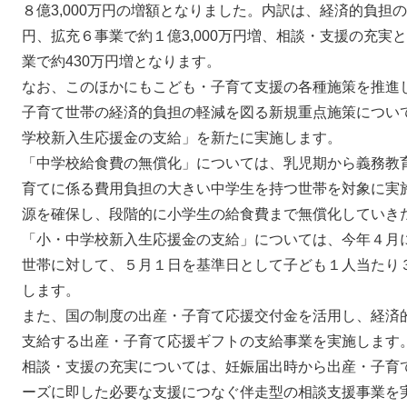
８億3,000万円の増額となりました。内訳は、経済的負担の
円、拡充６事業で約１億3,000万円増、相談・支援の充実と
業で約430万円増となります。
なお、このほかにもこども・子育て支援の各種施策を推進
子育て世帯の経済的負担の軽減を図る新規重点施策につい
学校新入生応援金の支給」を新たに実施します。
「中学校給食費の無償化」については、乳児期から義務教
育てに係る費用負担の大きい中学生を持つ世帯を対象に実
源を確保し、段階的に小学生の給食費まで無償化していき
「小・中学校新入生応援金の支給」については、今年４月
世帯に対して、５月１日を基準日として子ども１人当たり
します。
また、国の制度の出産・子育て応援交付金を活用し、経済
支給する出産・子育て応援ギフトの支給事業を実施します
相談・支援の充実については、妊娠届出時から出産・子育
ーズに即した必要な支援につなぐ伴走型