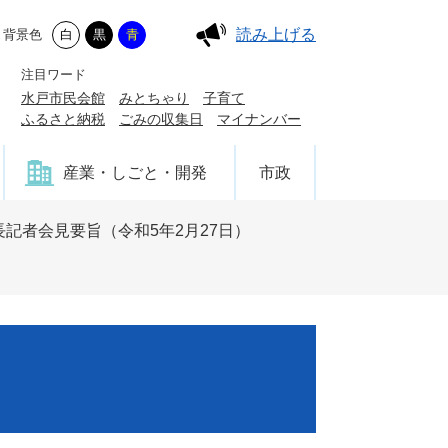
読み上げる
背景色
白
黒
青
注目ワード
水戸市民会館
みとちゃり
子育て
ふるさと納税
ごみの収集日
マイナンバー
産業・しごと・開発
市政
長記者会見要旨（令和5年2月27日）