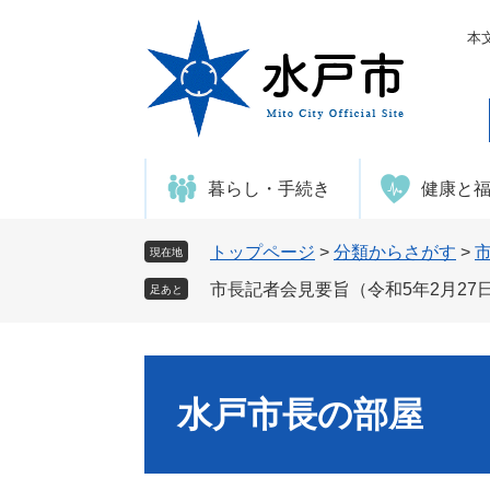
ペ
メ
ー
ニ
本
ジ
ュ
の
ー
先
を
頭
飛
で
ば
暮らし・手続き
健康と
す
し
。
て
本
トップページ
>
分類からさがす
>
現在地
文
市長記者会見要旨（令和5年2月27
足あと
へ
水戸市長の部屋