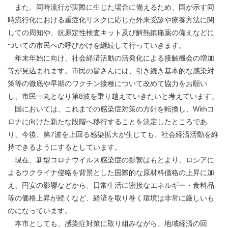
また、同時流行が実際に生じた場合に備えるため、国が示す同
時流行化における重症化リスクに応じた外来受診や療養方法に関
しての周知や、抗原定性検査キット及び解熱鎮痛薬の備えなどに
ついての市民への呼びかけを継続して行っていきます。
年末年始に向け、社会経済活動の活発化による接触機会の増加
等が見込まれます。市民の皆さんには、引き続き基本的な感染対
策等の徹底や早期のワクチン接種について改めて協力をお願い
し、市民一丸となり第8波を乗り越えていきたいと考えています。
国においては、これまでの感染症対策の方針を転換し、Withコ
ロナに向けた新たな段階へ移行することを決定したところであ
り、今後、第7波を上回る感染拡大が生じても、社会経済活動を維
持できるようにするとしています。
現在、新型コロナウイルス感染症の影響はもとより、ロシアに
よるウクライナ侵略を背景とした国際的な原材料価格の上昇に加
え、円安の影響などから、日常生活に密接なエネルギー・食料品
等の価格上昇が続くなど、経済を取り巻く環境は非常に厳しいも
のになっています。
本市としても、感染症対策に取り組みながら、地域経済の回