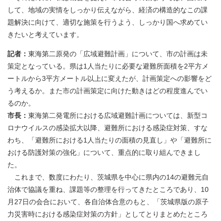
して、地域の実情をしっかり伝えながら、経済の構造的なこの課
題解決に向けて、適切な施策を行うよう、しっかり国へ求めてい
きたいと考えています。
記者：
東海第二原発の「広域避難計画」について、市の計画は未
策定となっている。県は1人当たりに必要な避難所面積を2平方メ
ートルから3平方メートル以上に変えたが、計画策定への影響をど
う考えるか。また市の計画策定に向けた動きはどの程度進んでい
るのか。
市長：
東海第二発電所における広域避難計画については、新型コ
ロナウイルスの感染拡大以降、避難所における感染症対策、すな
わち、「避難所における1人当たりの面積の見直し」や「避難所に
おける防護対策の強化」について、重点的に取り組んできまし
た。
これまで、数度にわたり、茨城県を中心に県内の14の避難元自
治体で協議を重ね、課題等の整理を行ってきたところであり、10
月27日の会合において、各自治体合意のもと、「茨城県版の原子
力災害時における感染症対策の方針」としてとりまとめたところ