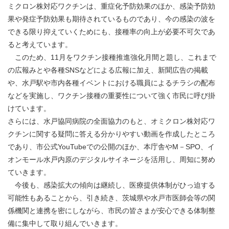
ミクロン株対応ワクチンは、重症化予防効果のほか、感染予防効
果や発症予防効果も期待されているものであり、今の感染の波を
できる限り抑えていくためにも、接種率の向上が必要不可欠であ
ると考えています。
このため、11月をワクチン接種推進強化月間と題し、これまで
の広報みとや各種SNSなどによる広報に加え、新聞広告の掲載
や、水戸駅や市内各種イベントにおける職員によるチラシの配布
などを実施し、ワクチン接種の重要性について強く市民に呼び掛
けています。
さらには、水戸協同病院の全面協力のもと、オミクロン株対応ワ
クチンに関する疑問に答える分かりやすい動画を作成したところ
であり、市公式YouTubeでの公開のほか、本庁舎やM－SPO、イ
オンモール水戸内原のデジタルサイネージを活用し、周知に努め
ていきます。
今後も、感染拡大の傾向は継続し、医療提供体制がひっ迫する
可能性もあることから、引き続き、茨城県や水戸市医師会等の関
係機関と連携を密にしながら、市民の皆さまが安心できる体制整
備に集中して取り組んでいきます。