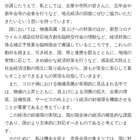
分講じたうえで、私としては、企業や市民の皆さんに、忘年会や
新年会等の会食を行うなど、地元経済の回復にぜひご協力いただ
きたいという思いを持っています。
国においては、物価高騰・賃上げへの対策のほか、新型コロナ
ウイルス感染症対応地方創生臨時交付金の増額など、経済対策に
係る補正予算案を臨時国会で審議しているところです。これらの
動向を踏まえ、引き続き、国、県と連携を図るとともに、地域の
実情に応じて、きめ細かな経済対策を行うなど、感染拡大防止と
社会経済活動の両立に取り組みながら、誰もが安全に安心して暮
らすことができるまちの実現を目指していきます。
また、コロナ禍における物価高騰が長期的に見込まれる中で
は、物価の上昇とともに、賃上げによる消費の拡大、企業の増
収、設備投資、サービスの向上という経済の好循環を機能させる
ことが重要であると考えています。
この経済の好循環の実現は、我が国全体の経済の構造的な課題
であり、国がより主体的に対応すべきものであると考えていま
す。
そのために、私は機会を捉え、市長会等の集まりでは、国に対