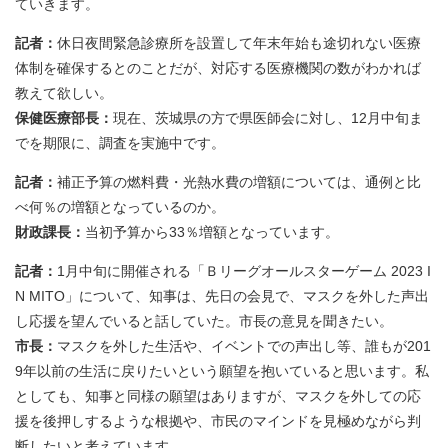
ていきます。
記者：
休日夜間緊急診療所を設置して年末年始も途切れない医療
体制を確保するとのことだが、対応する医療機関の数がわかれば
教えて欲しい。
保健医療部長：
現在、茨城県の方で県医師会に対し、12月中旬ま
でを期限に、調査を実施中です。
記者：
補正予算の燃料費・光熱水費の増額については、通例と比
べ何％の増額となっているのか。
財政課長：
当初予算から33％増額となっています。
記者：
1月中旬に開催される「Ｂリーグオールスターゲーム 2023 I
N MITO」について、知事は、先日の会見で、マスクを外した声出
し応援を望んでいると話していた。市長の意見を聞きたい。
市長：
マスクを外した生活や、イベントでの声出し等、誰もが201
9年以前の生活に戻りたいという願望を抱いていると思います。私
としても、知事と同様の願望はありますが、マスクを外しての応
援を後押しするような根拠や、市民のマインドを見極めながら判
断したいと考えています。