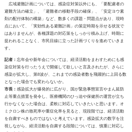
広域避難計画については、感染症対策以外にも、「要配慮者の
避難方法の確立」、「避難者の移動手段の確保」、「安定ヨウ素
剤の配付体制の構築」など、数多くの課題・問題点があり、現時
点において、「実効性ある避難計画」の策定時期を示せる状況で
はありませんが、各種課題の対応策をしっかり積み上げ、時期に
捉われることなく、市民目線に立った計画づくりを進めていきま
す。
記者：
忘年会や新年会については、経済活動をまわすためにも感
染症対策を行ったうえで開催して欲しいと言及されたが、さらに
感染が拡大し、第8波が、これまでの感染者数を飛躍的に上回る数
となった場合でも変わらないか。
市長：
感染拡大が爆発的に広がり、国が緊急事態宣言やまん延防
止等重点措置を発令し、医療機関のひっ迫や保健所の運営が立ち
行かなくなった場合は、柔軟に対応していきたいと思います。オ
ミクロン株の致死率や重症化率を見ると、現段階では、経済活動
を自粛すべきものではないと考えています。感染拡大の数字を注
視しながら、経済活動を自粛する段階については、慎重に対応し