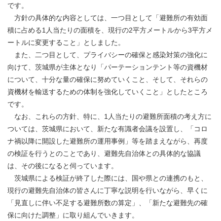
です。
方針の具体的な内容としては、一つ目として「避難所の有効面
積に占める1人当たりの面積を、現行の2平方メートルから3平方メ
ートルに変更すること」としました。
また、二つ目として、プライバシーの確保と感染対策の強化に
向けて、茨城県が主体となり「パーテーションテント等の資機材
について、十分な量の確保に努めていくこと、そして、それらの
資機材を輸送するための体制を強化していくこと」としたところ
です。
なお、これらの方針、特に、1人当たりの避難所面積の考え方に
ついては、茨城県において、新たな有識者会議を設置し、「コロ
ナ禍以降に開設した避難所の運用事例」等を踏まえながら、再度
の検証を行うとのことであり、避難先自治体との具体的な協議
は、その後になると伺っています。
茨城県による検証が終了した際には、国や県との連携のもと、
現行の避難先自治体の皆さんに丁寧な説明を行いながら、早くに
「見直しに伴い不足する避難所数の算定」、「新たな避難先の確
保に向けた調整」に取り組んでいきます。