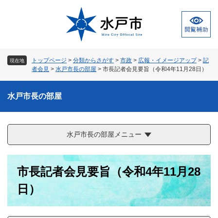
ペ
メ
ー
ニ
ジ
ュ
の
ー
先
を
頭
飛
トップページ
>
分類からさがす
>
市政
>
広報・イメージアップ
>
記
現在地
で
ば
者会見
>
水戸市長の部屋
>
市長記者会見要旨（令和4年11月28日）
す
し
。
て
水戸市長の部屋
本
文
へ
水戸市長の部屋メニュー
本
市長記者会見要旨（令和4年11月28
文
日）