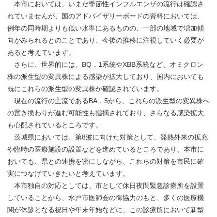
本市においては、いまだ季節性インフルエンザの流行は確認さ
れていませんが、国のアドバイザリーボードの資料においては、
例年の同時期よりも低い水準にあるものの、一部の地域で増加傾
向がみられるとのことであり、今後の推移に注視していく必要が
あると考えています。
さらに、世界的には、BQ．1系統やXBB系統など、オミクロン
株の派生型の変異株による感染が拡大しており、国内においても
既にこれらの派生型の変異株が確認されています。
現在の流行の主流であるBA．5から、これらの派生型の変異株へ
の置き換わりが進む可能性も指摘されており、さらなる感染拡大
も心配されているところです。
茨城県においては、第8波に向けた対策として、発熱外来の拡充
や臨時の医療施設の設置などを進めているところであり、本市に
おいても、県との連携を密にしながら、これらの対策を市民に確
実につなげていきたいと考えています。
本市独自の対応としては、市として休日夜間緊急診療所を設置
していることから、水戸市医師会の御協力のもと、多くの医療機
関が休診となる祝日や年末年始などに、この診療所において新型