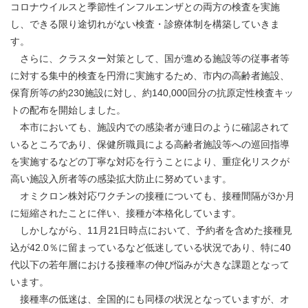
コロナウイルスと季節性インフルエンザとの両方の検査を実施
し、できる限り途切れがない検査・診療体制を構築していきま
す。
さらに、クラスター対策として、国が進める施設等の従事者等
に対する集中的検査を円滑に実施するため、市内の高齢者施設、
保育所等の約230施設に対し、約140,000回分の抗原定性検査キッ
トの配布を開始しました。
本市においても、施設内での感染者が連日のように確認されて
いるところであり、保健所職員による高齢者施設等への巡回指導
を実施するなどの丁寧な対応を行うことにより、重症化リスクが
高い施設入所者等の感染拡大防止に努めています。
オミクロン株対応ワクチンの接種についても、接種間隔が3か月
に短縮されたことに伴い、接種が本格化しています。
しかしながら、11月21日時点において、予約者を含めた接種見
込が42.0％に留まっているなど低迷している状況であり、特に40
代以下の若年層における接種率の伸び悩みが大きな課題となって
います。
接種率の低迷は、全国的にも同様の状況となっていますが、オ