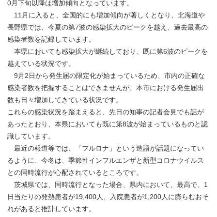
0月下旬以降は増加傾向となっています。
11月に入ると、全国的にも増加傾向が著しくとなり、北海道や
長野県では、今夏の第7波の感染拡大のピークを越え、過去最高の
感染者数を記録しています。
本県においても感染拡大が継続しており、既に第6波のピークを
越えている状況です。
9月2日から発生届の限定化が始まっているため、市内の正確な
感染者数を把握することはできませんが、本市における発生届出
数も日々増加してきている状況です。
これらの感染状況を踏まえると、先日の知事の記者会見でも話が
あったとおり、本県においても既に第8波が始まっているものと認
識しています。
最近の報道等では、「フルロナ」という造語が話題になってい
るように、今冬は、季節性インフルエンザと新型コロナウイルス
との同時流行が心配されているところです。
茨城県では、同時流行となった場合、県内において、最高で、1
日当たりの発熱患者が19,400人、入院患者が1,200人に膨らむおそ
れがあると推計しています。