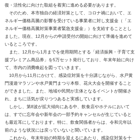
復・活性化に向けた取組を着実に進める必要があります。
そのため、本市独自の経済対策として、コロナ禍において、エ
ネルギー価格高騰の影響を受けている事業者に対し支援金（「エ
ネルギー価格高騰対策事業者緊急支援金」）を支給することとし
ました。現在、12月からの申請受付の開始に向けて準備を進めて
いるところです。
また、12月から1月までを使用期間とする「経済振興・子育て支
援プレミアム商品券」を5万セット発行しており、年末年始に向け
て、市内の消費喚起を図っていきます。
10月から11月にかけて、感染症対策を十分講じながら、水戸黄
門漫遊マラソンや水戸黄門まつり本祭、花火大会を開催すること
ができました。また、地域や民間が主体となるイベントが開催さ
れ、まちに活気が戻りつつあると実感しています。
しかし、第8波が拡大傾向にある中、飲食店やホテルにおいて
は、すでに忘年会や新年会の一部予約キャンセルが生じていると
も最近耳にしております。特に、飲食関係者からは、令和元年以
前のような状況には戻っていないと聞いています。
これから、年末年始の時期を迎えるにあたり、感染症対策を十