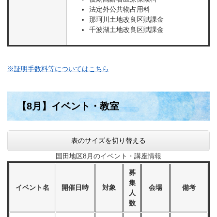
法定外公共物占用料
那珂川土地改良区賦課金
千波湖土地改良区賦課金
※証明手数料等についてはこちら
【8月】イベント・教室
表のサイズを切り替える
国田地区8月のイベント・講座情報
募
集
イベント名
開催日時
対象
会場
備考
人
数