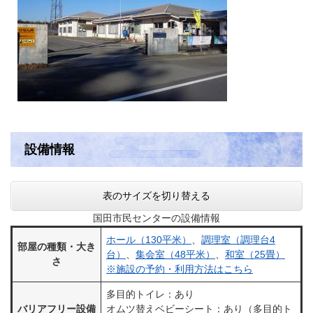
設備情報
表のサイズを切り替える
国田市民センターの設備情報
ホール（130平米）
、
調理室（調理台4
部屋の種類・大き
台）
、
集会室（48平米）
、
和室（25畳）
さ
※施設の予約・利用方法はこちら
多目的トイレ：あり
バリアフリー設備
オムツ替えベビーシート：あり（多目的ト