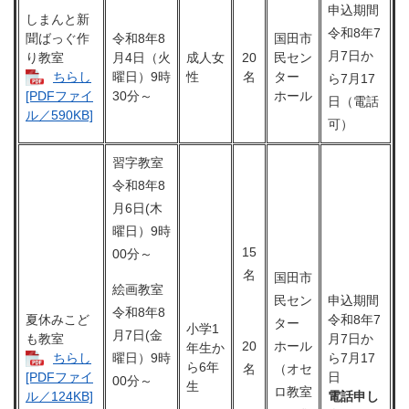
申込期間
しまんと新
令和8年7
聞ばっぐ作
令和8年8
国田市
月7日か
り教室
月4日（火
成人女
20
民セン
ちらし
曜日）9時
性
名
ター
ら7月17
30分～
ホール
[PDFファイ
日（電話
ル／590KB]
可）
習字教室
令和8年8
月6日(木
曜日）9時
15
00分～
名
国田市
絵画教室
民セン
申込期間
令和8年8
夏休みこど
令和8年7
ター
小学1
月7日(金
も教室
月7日か
20
ホール
年生か
ちらし
曜日）9時
ら7月17
ら6年
名
（オセ
日
[PDFファイ
00分～
生
ロ教室
電話申し
ル／124KB]