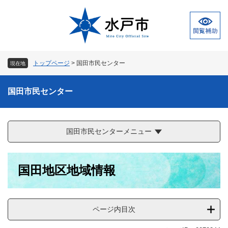
ペ
メ
ー
ニ
ジ
ュ
の
ー
先
を
頭
飛
トップページ
>
国田市民センター
現在地
で
ば
す
し
。
て
国田市民センター
本
文
へ
国田市民センターメニュー
本
国田地区地域情報
文
ページ内目次