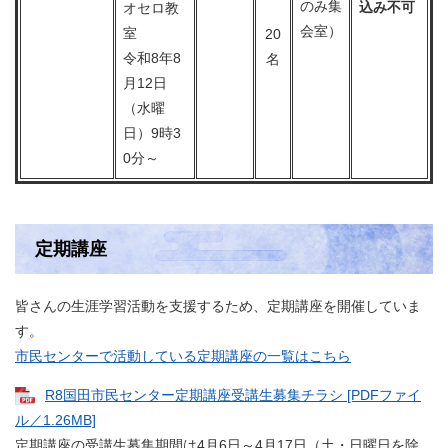
のみ集
込み不可
オセロ教
会室）
室
20
令和8年8
名
月12日
（水曜
日）9時3
0分～
定期講座
皆さんの生涯学習活動を支援するため、定期講座を開催していま
す。
市民センターで活動している定期講座の一覧はこちら
R8国田市民センター定期講座受講生募集チラシ [PDFファイ
ル／1.26MB]
定期講座の受講生募集期間は4月6日～4月17日（土・日曜日を除