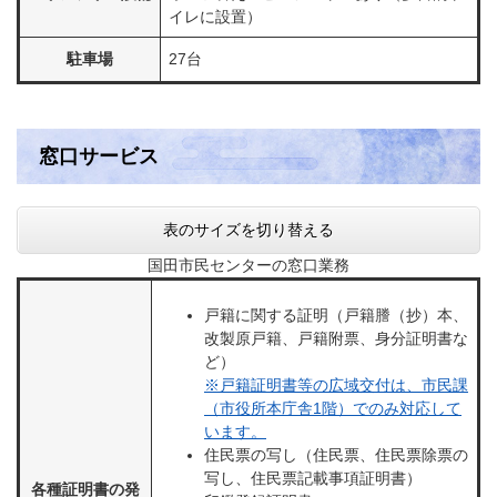
イレに設置）
駐車場
27台
窓口サービス
表のサイズを切り替える
国田市民センターの窓口業務
戸籍に関する証明（戸籍謄（抄）本、
改製原戸籍、戸籍附票、身分証明書な
ど）
※戸籍証明書等の広域交付は、市民課
（市役所本庁舎1階）でのみ対応して
います。
住民票の写し（住民票、住民票除票の
写し、住民票記載事項証明書）
各種証明書の発