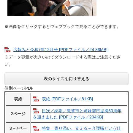
※画像をクリックするとウェブブックで見ることができます。
広報みと令和7年12月号 [PDFファイル／24.86MB]
※データ容量が大きいのでダウンロードする際はご注意くださ
い。
表のサイズを切り替える
個別ページPDF
表紙
表紙 [PDFファイル／81KB]
目次／納期／敦賀市と姉妹都市提携60周年
2ページ
を迎えました [PDFファイル／204KB]
3～7ペー
特集 寄り添い、支える～介護職という仕