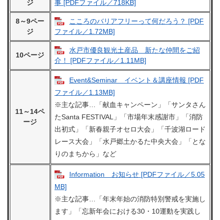
ジ
事 [PDFファイル／718KB]
8～9ペー
こころのバリアフリーって何だろう？ [PDF
ジ
ファイル／1.72MB]
水戸市優良観光土産品 新たな仲間をご紹
10ページ
介！ [PDFファイル／1.11MB]
Event&Seminar イベント＆講座情報 [PDF
ファイル／1.13MB]
​※主な記事…「献血キャンペーン」「サンタさん
11～14ペ
たSanta FESTIVAL」「市場年末感謝市」「消防
ージ
出初式」「新春親子オセロ大会」「千波湖ロード
レース大会」「水戸郷土かるた中央大会」「とな
りのまちから」など
Information お知らせ [PDFファイル／5.05
MB]
※主な記事…「年末年始の消防特別警戒を実施し
ます」「忘新年会における30・10運動を実践し