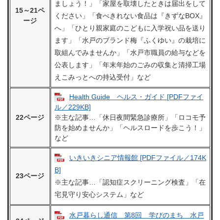
ましょう！」「家屋を取壊したときは届出をして
15～21ペ
ください」「食べきれない食品は『きずなBOX』
ージ
へ」「ひとり親家庭のこどもに入学祝い品を送り
ます」「水戸のブランド梅『ふくゆい』の栽培に
取組んでみませんか」「水戸市職員の給与などを
公表します」「年末年始のごみの収集と清掃工場
えこみっとへの持込受付」など
Health Guide ヘルス・ガイド [PDFファイ
ル／229KB]
22ページ
※主な記事…「休日夜間緊急診療所」「ロコモ予
防を始めませんか」「ヘルスロードを歩こう！」
など
いきいきシニア情報館 [PDFファイル／174K
B]
23
ページ
※主な記事…「認知症スクリーニング検査」「在
宅見守り安心システム」など
水戸暮らし通信 第8回 学びのまち 水戸