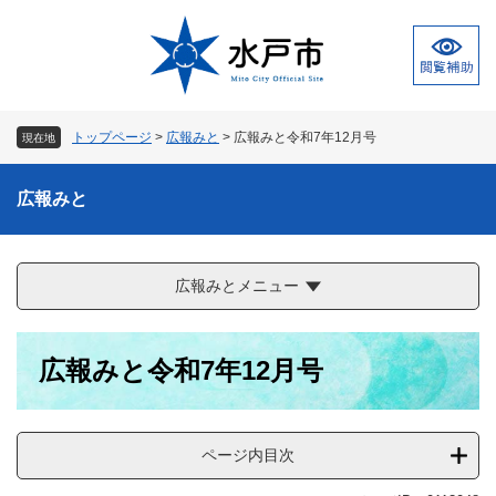
ペ
メ
ー
ニ
ジ
ュ
の
ー
先
を
頭
飛
トップページ
>
広報みと
>
広報みと令和7年12月号
現在地
で
ば
す
し
。
て
広報みと
本
文
へ
広報みとメニュー
本
広報みと令和7年12月号
文
ページ内目次