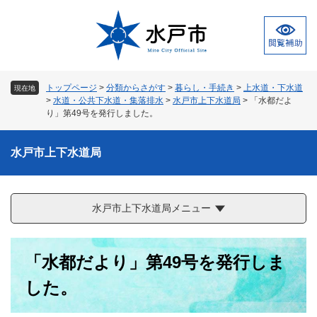
ペ
メ
ー
ニ
ジ
ュ
の
ー
先
を
頭
飛
トップページ
>
分類からさがす
>
暮らし・手続き
>
上水道・下水道
現在地
で
ば
>
水道・公共下水道・集落排水
>
水戸市上下水道局
>
「水都だよ
す
し
り」第49号を発行しました。
。
て
本
水戸市上下水道局
文
へ
水戸市上下水道局メニュー
本
「水都だより」第49号を発行しま
文
した。