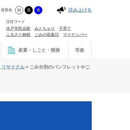
読み上げる
背景色
白
黒
青
注目ワード
水戸市民会館
みとちゃり
子育て
ふるさと納税
ごみの収集日
マイナンバー
産業・しごと・開発
市政
・リサイクル
>
ごみ分別のパンフレットやご