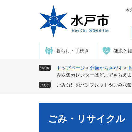
ペ
メ
ー
ニ
本
ジ
ュ
の
ー
先
を
頭
飛
で
ば
暮らし・手続き
健康と
す
し
。
て
本
トップページ
>
分類からさがす
>
現在地
文
み収集カレンダーはどこでもらえま
へ
ごみ分別のパンフレットやごみ収集
足あと
ごみ・リサイクル