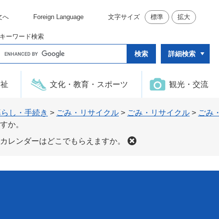
文へ
Foreign Language
文字サイズ
標準
拡大
キーワード検索
G
詳細検索
o
o
g
l
福祉
文化・教育・スポーツ
観光・交流
e
カ
ス
タ
暮らし・手続き
>
ごみ・リサイクル
>
ごみ・リサイクル
>
ごみ
ム
すか。
検
索
カレンダーはどこでもらえますか。