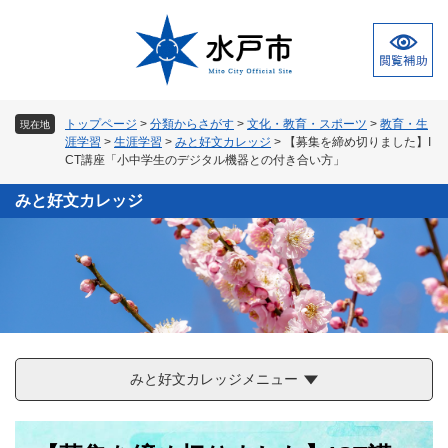
ペ
メ
ー
ニ
ジ
ュ
の
ー
先
を
頭
飛
トップページ
>
分類からさがす
>
文化・教育・スポーツ
>
教育・生
現在地
で
ば
涯学習
>
生涯学習
>
みと好文カレッジ
>
【募集を締め切りました】I
す
し
CT講座「小中学生のデジタル機器との付き合い方」
。
て
本
みと好文カレッジ
文
へ
みと好文カレッジメニュー
本