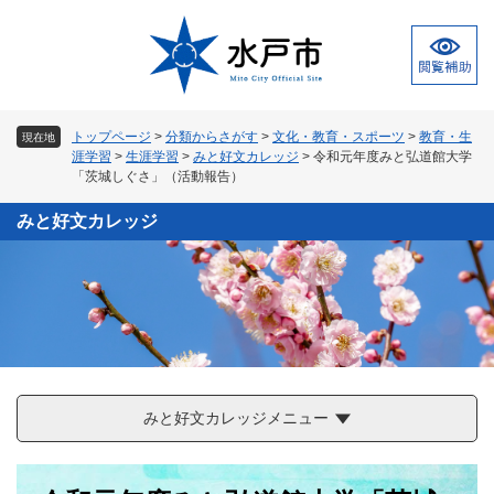
ペ
メ
ー
ニ
ジ
ュ
の
ー
先
を
頭
飛
トップページ
>
分類からさがす
>
文化・教育・スポーツ
>
教育・生
現在地
で
ば
涯学習
>
生涯学習
>
みと好文カレッジ
>
令和元年度みと弘道館大学
す
し
「茨城しぐさ」（活動報告）
。
て
本
みと好文カレッジ
文
へ
みと好文カレッジメニュー
本