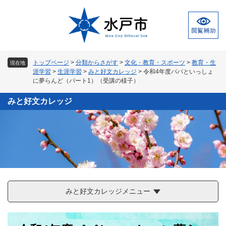
ペ
メ
ー
ニ
ジ
ュ
の
ー
先
を
頭
飛
トップページ
>
分類からさがす
>
文化・教育・スポーツ
>
教育・生
現在地
で
ば
涯学習
>
生涯学習
>
みと好文カレッジ
>
令和4年度パパといっしょ
す
し
に夢らんど（パート1）（受講の様子）
。
て
本
みと好文カレッジ
文
へ
みと好文カレッジメニュー
本