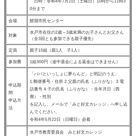
日時：令和4年7月2日（土曜日）10時から11時3
0分まで
会場
鯉淵市民センター
水戸市在住の2歳～3歳未満のお子さんとお父さん
対象
（全3回とも参加できる親子優先）
定員
親子15組（親1人 子1人）
参加費
1組300円（途中退会による返金はできません）
「パパといっしょに夢らんど」と明記のうえ、
1.郵便番号・住所 2.父親の氏名（ふりがな） 3.電
申込期
話番号 4.子の氏名（ふりがな）・生年月日（西
間
暦）・性別
申込方
を記入し、メールで「みと好文カレッジ」へ申し込
法
んでください。
令和4年5月22日（日曜日）必着
水戸市教育委員会 みと好文カレッジ