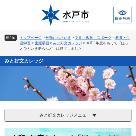
ペ
メ
ー
ニ
ジ
ュ
の
ー
先
を
頭
飛
トップページ
>
分類からさがす
>
文化・教育・スポーツ
>
教育・生
現在地
で
ば
涯学習
>
生涯学習
>
みと好文カレッジ
>
令和3年度をもって「ほっ
す
し
とひといき夢らんど」は終了しました
。
て
本
みと好文カレッジ
文
へ
みと好文カレッジメニュー
本