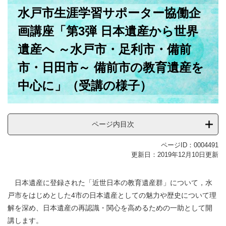
本
水戸市生涯学習サポーター協働企
文
画講座「第3弾 日本遺産から世界
遺産へ ～水戸市・足利市・備前
市・日田市～ 備前市の教育遺産を
中心に」（受講の様子）
ページ内目次
ページID：0004491
更新日：2019年12月10日更新
日本遺産に登録された「近世日本の教育遺産群」について，水
戸市をはじめとした4市の日本遺産としての魅力や歴史について理
解を深め、日本遺産の再認識・関心を高めるための一助として開
講します。