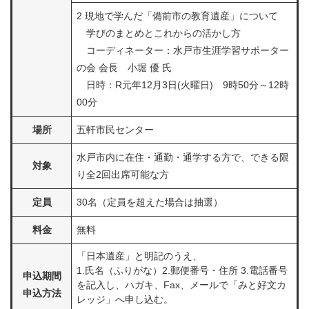
2 現地で学んだ「備前市の教育遺産」について
学びのまとめとこれからの活かし方
コーディネーター：水戸市生涯学習サポーター
の会 会長 小堀 優 氏
日時：R元年12月3日(火曜日) 9時50分～12時
00分
場所
五軒市民センター
水戸市内に在住・通勤・通学する方で、できる限
対象
り全2回出席可能な方
定員
30名（定員を超えた場合は抽選）
料金
無料
「日本遺産」と明記のうえ、
​1.氏名（ふりがな）2.郵便番号・住所 3.電話番号
申込期間
を記入し、ハガキ、Fax、メールで「みと好文カ
申込方法
レッジ」へ申し込む。