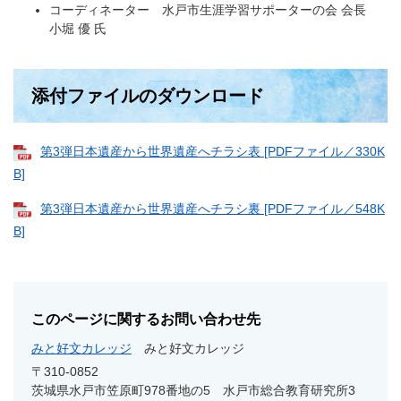
コーディネーター 水戸市生涯学習サポーターの会 会長
小堀 優 氏
添付ファイルのダウンロード
第3弾日本遺産から世界遺産へチラシ表 [PDFファイル／330K
B]
第3弾日本遺産から世界遺産へチラシ裏 [PDFファイル／548K
B]
このページに関するお問い合わせ先
みと好文カレッジ
みと好文カレッジ
〒310-0852
茨城県水戸市笠原町978番地の5 水戸市総合教育研究所3