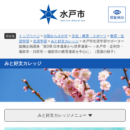
ペ
メ
ー
ニ
ジ
ュ
の
ー
先
を
頭
飛
トップページ
>
分類からさがす
>
文化・教育・スポーツ
>
教育・生
現在地
で
ば
涯学習
>
生涯学習
>
みと好文カレッジ
>
水戸市生涯学習サポーター
す
し
協働企画講座「第3弾 日本遺産から世界遺産へ ～水戸市・足利市・
。
て
備前市・日田市～ 備前市の教育遺産を中心に」（受講の様子）
本
みと好文カレッジ
文
へ
みと好文カレッジメニュー