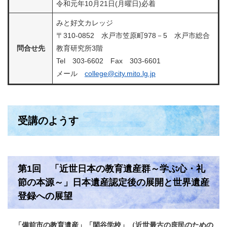
令和元年10月21日(月曜日)必着
みと好文カレッジ
〒310-0852 水戸市笠原町978－5 水戸市総合
問合せ先
教育研究所3階
Tel 303-6602 Fax 303-6601
メール
college@city.mito.lg.jp
受講のようす
第1回 「近世日本の教育遺産群～学ぶ心・礼
節の本源～」日本遺産認定後の展開と世界遺産
登録への展望
「備前市の教育遺産」「閑谷学校」（近世最古の庶民のための