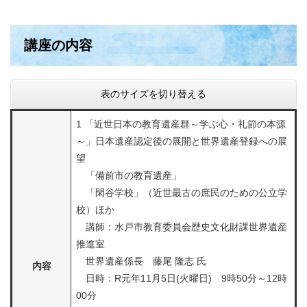
講座の内容
表のサイズを切り替える
1 「近世日本の教育遺産群～学ぶ心・礼節の本源
～」日本遺産認定後の展開と世界遺産登録への展
望
「備前市の教育遺産」
「閑谷学校」（近世最古の庶民のための公立学
校）ほか
講師：水戸市教育委員会歴史文化財課世界遺産
推進室
世界遺産係長 藤尾 隆志 氏
内容
日時：R元年11月5日(火曜日) 9時50分～12時
00分