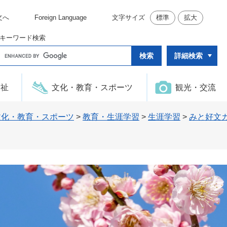
文へ
Foreign Language
文字サイズ
標準
拡大
キーワード検索
G
詳細検索
o
o
g
l
福祉
文化・教育・スポーツ
観光・交流
e
カ
ス
タ
文化・教育・スポーツ
>
教育・生涯学習
>
生涯学習
>
みと好文
ム
検
索