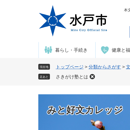
ペ
メ
ー
ニ
本
ジ
ュ
の
ー
先
を
頭
飛
で
ば
暮らし・手続き
健康と
す
し
。
て
本
トップページ
>
分類からさがす
>
現在地
文
さきがけ塾とは
足あと
へ
みと好文カレッジ