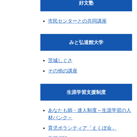
好文塾
市民センターとの共同講座
みと弘道館大学
茨城しぐさ
その他の講座
生涯学習支援制度
あなたも師・達人制度～生涯学習の人
材バンク～
育児ボランティア「えくぼ会」