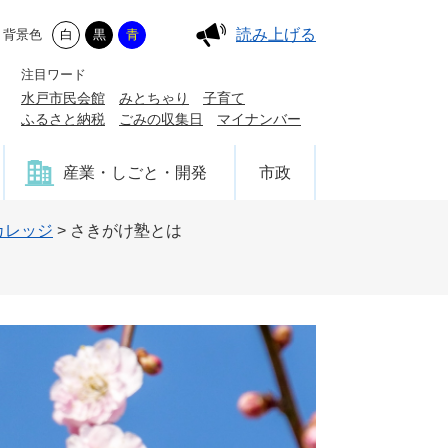
読み上げる
背景色
白
黒
青
注目ワード
水戸市民会館
みとちゃり
子育て
ふるさと納税
ごみの収集日
マイナンバー
産業・しごと・開発
市政
カレッジ
>
さきがけ塾とは