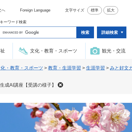
文へ
Foreign Language
文字サイズ
標準
拡大
キーワード検索
G
詳細検索
o
o
g
l
福祉
文化・教育・スポーツ
観光・交流
e
カ
ス
タ
文化・教育・スポーツ
>
教育・生涯学習
>
生涯学習
>
みと好文
ム
検
索
生成AI講座【受講の様子】