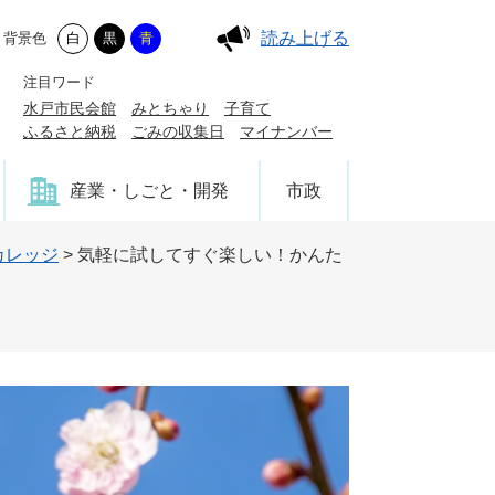
読み上げる
背景色
白
黒
青
注目ワード
水戸市民会館
みとちゃり
子育て
ふるさと納税
ごみの収集日
マイナンバー
産業・しごと・開発
市政
カレッジ
>
気軽に試してすぐ楽しい！かんた