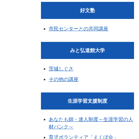
好文塾
市民センターとの共同講座
みと弘道館大学
茨城しぐさ
その他の講座
生涯学習支援制度
あなたも師・達人制度～生涯学習の人
材バンク～
育児ボランティア「えくぼ会」