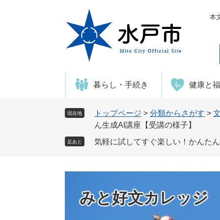
ペ
メ
ー
ニ
本
ジ
ュ
の
ー
先
を
頭
飛
で
ば
暮らし・手続き
健康と
す
し
。
て
本
トップページ
>
分類からさがす
>
現在地
文
ん生成AI講座【受講の様子】
へ
気軽に試してすぐ楽しい！かんたん
足あと
みと好文カレッジ