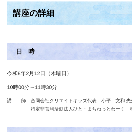
講座の詳細
日 時
令和8年2月12日（木曜日）
10時00分～11時30分
​講 師 合同会社クリエイトキッズ代表 小平 文和 先
特定非営利活動法人ひと・まちねっとわーく 村