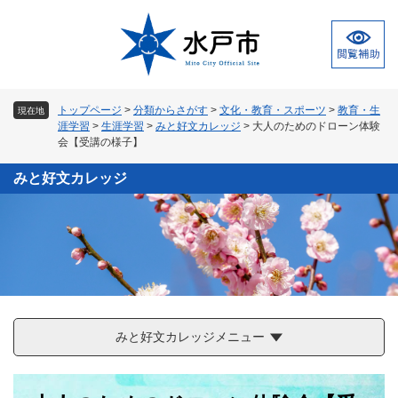
ペ
メ
ー
ニ
ジ
ュ
の
ー
先
を
頭
飛
トップページ
>
分類からさがす
>
文化・教育・スポーツ
>
教育・生
現在地
で
ば
涯学習
>
生涯学習
>
みと好文カレッジ
>
大人のためのドローン体験
す
し
会【受講の様子】
。
て
本
みと好文カレッジ
文
へ
みと好文カレッジメニュー
本