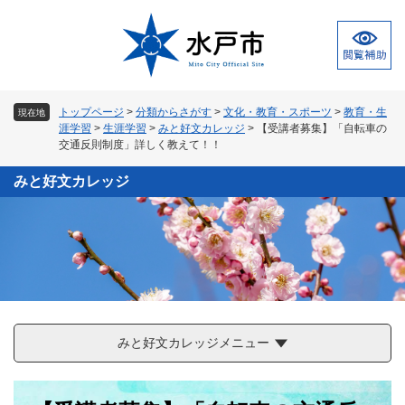
ペ
メ
ー
ニ
ジ
ュ
の
ー
先
を
頭
飛
トップページ
>
分類からさがす
>
文化・教育・スポーツ
>
教育・生
現在地
で
ば
涯学習
>
生涯学習
>
みと好文カレッジ
>
【受講者募集】「自転車の
す
し
交通反則制度」詳しく教えて！！
。
て
本
みと好文カレッジ
文
へ
みと好文カレッジメニュー
本