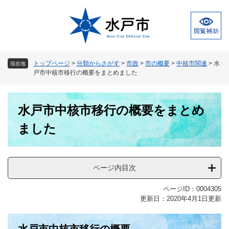
ペ
メ
ー
ニ
ジ
ュ
の
ー
先
を
頭
飛
トップページ
>
分類からさがす
>
市政
>
市の概要
>
中核市関連
>
水
現在地
で
ば
戸市中核市移行の概要をまとめました
す
し
。
て
本
本
水戸市中核市移行の概要をまとめ
文
文
へ
ました
ページ内目次
ページID：0004305
更新日：2020年4月1日更新