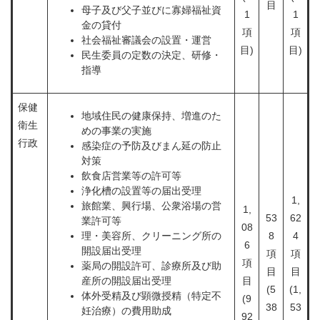
目
母子及び父子並びに寡婦福祉資
1
1
金の貸付
項
項
社会福祉審議会の設置・運営
目)
目)
民生委員の定数の決定、研修・
指導
保健
地域住民の健康保持、増進のた
衛生
めの事業の実施
行政
感染症の予防及びまん延の防止
対策
飲食店営業等の許可等
浄化槽の設置等の届出受理
1,
旅館業、興行場、公衆浴場の営
1,
53
62
業許可等
08
理・美容所、クリーニング所の
8
4
6
開設届出受理
項
項
項
薬局の開設許可、診療所及び助
目
目
産所の開設届出受理
目
(5
(1,
体外受精及び顕微授精（特定不
(9
38
53
妊治療）の費用助成
92