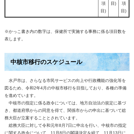
項
目)
項
目)
目)
※かっこ書き内の数字は、保健所で実施する事務に係る項目数を
表します。
中核市移行のスケジュール
水戸市は、さらなる市民サービスの向上や行政機能の強化等を
図るため、令和2年4月の中核市移行を目指しており、各種の準備
を進めています。
中核市の指定に係る政令については、地方自治法の規定に基づ
き、都道府県からの同意を得て、関係市からの申出に基づいて総
務大臣が立案することとされています。
総務大臣に対して令和元年8月7日に申出を行い、中核市の指定
に関する政令について、11月8日の閣議決定を経て、11月13日に