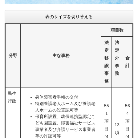
表のサイズを切り替える
項目数
法
法
定
定
分野
主な事務
移
外
合
譲
事
計
事
務
務
民生
身体障害者手帳の交付
行政
特別養護老人ホーム及び養護老
55
56
人ホームの設置認可等
1
4
保育所設置、幼保連携型認定こ
項
項
ども園設置、障害福祉サービス
13
目
目
事業者及び介護サービス事業者
項
等の許認可等
(4
(4