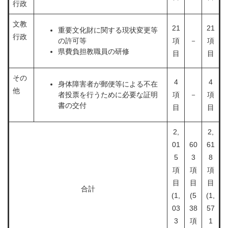
行政
文教
21
21
重要文化財に関する現状変更等
行政
の許可等
項
－
項
県費負担教職員の研修
目
目
その
4
4
身体障害者が郵便等による不在
他
者投票を行うために必要な証明
項
－
項
書の交付
目
目
2,
2,
01
60
61
5
3
8
項
項
項
目
目
目
合計
(1,
(5
(1,
03
38
57
3
項
1