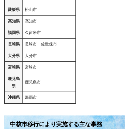
愛媛県
松山市
高知県
高知市
福岡県
久留米市
長崎県
長崎市 佐世保市
大分県
大分市
宮崎県
宮崎市
鹿児島
鹿児島市
県
沖縄県
那覇市
中核市移行により実施する主な事務