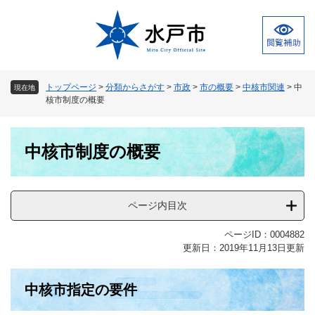
ペ
メ
ー
ニ
ジ
ュ
の
ー
先
を
頭
飛
トップページ
>
分類からさがす
>
市政
>
市の概要
>
中核市関連
>
中
現在地
で
ば
核市制度の概要
す
し
。
て
本
本
中核市制度の概要
文
文
へ
ページ内目次
ページID：0004882
更新日：2019年11月13日更新
中核市指定の要件