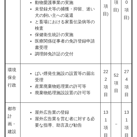
項
0
動物愛護事業の実施
項
未登録犬等の捕獲・抑留、迷い
目)
項
目)
犬の飼い主への返還
目)
と畜場における家畜伝染病等の
検査
保健衛生統計の実施
医療関係従事者の免許登録申請
書受理
調理師免許証の交付
環境
22
27
ばい煙発生施設の設置等の届出
52
保全
2
4
受理
項
行政
産業廃棄物処理業の許可等
項
項
目
廃棄物処理施設設置の許可等
目
目
都市
屋外広告業の登録
13
13
計
屋外広告業を営む者に対する必
1
1
画・
－
要な指導、助言及び勧告
項
項
建設
目
目