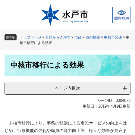
ペ
メ
ー
ニ
ジ
ュ
の
ー
先
を
頭
飛
トップページ
>
分類からさがす
>
市政
>
市の概要
>
中核市関連
>
中
現在地
で
ば
核市移行による効果
す
し
。
て
本
本
中核市移行による効果
文
文
へ
ページ内目次
ページID：0004879
更新日：2019年4月9日更新
中核市移行により、事務の移譲による市民サービスの向上をは
じめ、行政機能の強化や職員の能力向上等、様々な効果が見込ま