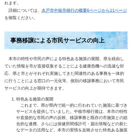
れます。
詳細については、
水戸市中核市移行の概要6ページから11ページ
を御覧ください。
事務移譲による市民サービスの向上
本市の特性や市民の声による特色ある施策の展開、県を経由し
ていた情報を市が直接収集することによる健康危機への迅速な対
応、県と市とがそれぞれ実施してきた関連性のある事務を一体的
に行うことによる窓口の一元化等、個別の移譲事務において市民
サービスの向上が期待できます。
特色ある施策の展開
これまで、県が県内で統一的に行われていた施策に基づき
サービスを提供していました。中核市移行後は、本市の特性
や直接的な市民の声の反映、移譲事務と既存の市施策との総
合的な連携、さらには保健所関係許可・届出情報などの新た
なデータの活用など、本市の実情を反映させた特色ある施策