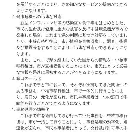
を展開することにより、きめ細かなサービスの提供ができる
ようになります。
健康危機への迅速な対応
新型インフルエンザ等の感染症や食中毒をはじめとした、
市民の生命及び健康に重大な被害を及ぼす健康危機が市内で
発生した場合、これまで県の判断に基づき対応をしていまし
たが、中核市移行後は、市が情報を直接収集し、調査、指導
及び措置等をすることにより、迅速な対応ができるようにな
ります。
また、これまで県を経由していた国からの情報を、中核市
移行後は、市が直接収集することにより、市民にとって必要
な情報を迅速に周知することができるようになります。
窓口の一元化
これまで県と市において、それぞれ実施してきた関連性の
ある事務を、中核市移行後は、市で一体的に行うことによ
り、窓口の一元化が図られ、市民や事業者は一つの窓口で手
続等を行うことができるようになります。
事務処理の効率化
これまで市を経由して県が行っていた事務を、中核市移行
後は、市が一括して行うことにより、事務処理の効率化、迅
速化が図られ、市民や事業者にとって、交付及び許可等の手