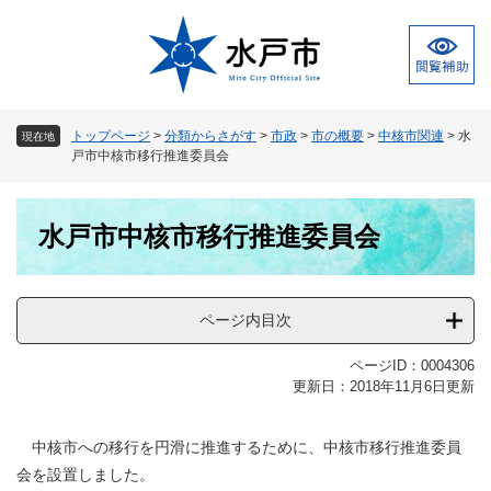
ペ
メ
ー
ニ
ジ
ュ
の
ー
先
を
頭
飛
トップページ
>
分類からさがす
>
市政
>
市の概要
>
中核市関連
>
水
現在地
で
ば
戸市中核市移行推進委員会
す
し
。
て
本
本
水戸市中核市移行推進委員会
文
文
へ
ページ内目次
ページID：0004306
更新日：2018年11月6日更新
中核市への移行を円滑に推進するために、中核市移行推進委員
会を設置しました。