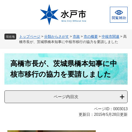
ペ
メ
ー
ニ
ジ
ュ
の
ー
先
を
頭
飛
トップページ
>
分類からさがす
>
市政
>
市の概要
>
中核市関連
>
高
現在地
で
ば
橋市長が、茨城県橋本知事に中核市移行の協力を要請しました
す
し
。
て
本
本
高橋市長が、茨城県橋本知事に中
文
文
へ
核市移行の協力を要請しました
ページ内目次
ページID：0003013
更新日：2015年5月28日更新