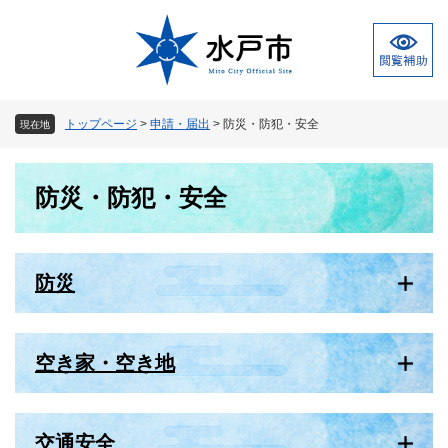
ペ
メ
ー
ニ
ジ
ュ
の
ー
先
を
頭
飛
トップページ
>
申請・届出
>
防災・防犯・安全
現在地
で
ば
す
し
本
。
て
防災・防犯・安全
文
本
文
へ
防災
空き家・空き地
交通安全