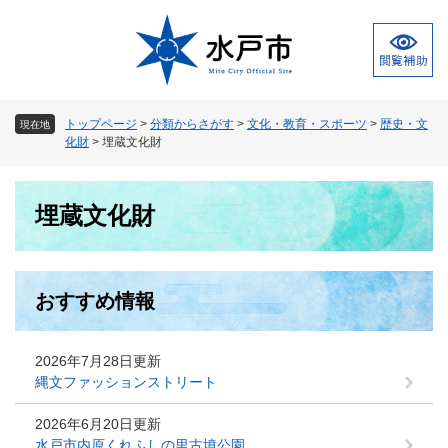
ペ
メ
ー
ニ
ジ
ュ
の
ー
先
を
頭
飛
トップページ
>
分類からさがす
>
文化・教育・スポーツ
>
歴史・文
現在地
で
ば
化財
>
埋蔵文化財
す
し
。
て
本
本
埋蔵文化財
文
文
へ
おすすめ情報
2026年7月28日更新
縄文ファッションストリート
2026年6月20日更新
水戸市内原くれふしの里古墳公園