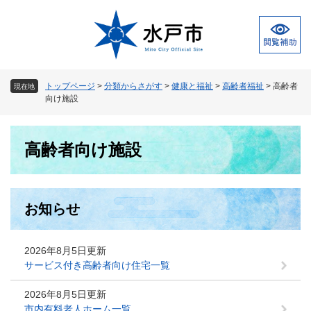
ペ
メ
ー
ニ
ジ
ュ
の
ー
先
を
頭
飛
トップページ
>
分類からさがす
>
健康と福祉
>
高齢者福祉
>
高齢者
現在地
で
ば
向け施設
す
し
。
て
本
本
高齢者向け施設
文
文
へ
お知らせ
2026年8月5日更新
サービス付き高齢者向け住宅一覧
2026年8月5日更新
市内有料老人ホーム一覧