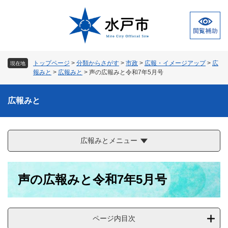
ペ
メ
ー
ニ
ジ
ュ
の
ー
先
を
頭
飛
トップページ
>
分類からさがす
>
市政
>
広報・イメージアップ
>
広
現在地
で
ば
報みと
>
広報みと
>
声の広報みと令和7年5月号
す
し
。
て
広報みと
本
文
へ
広報みとメニュー
本
声の広報みと令和7年5月号
文
ページ内目次