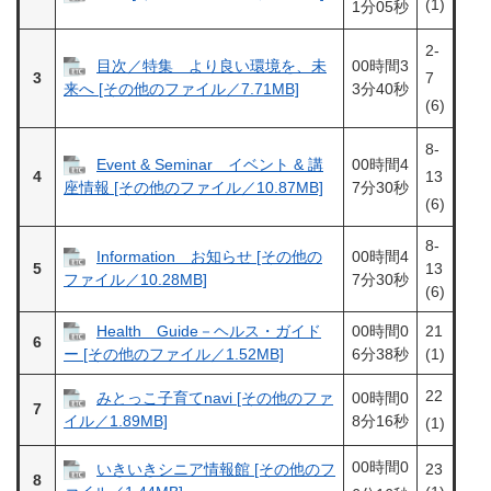
(1)
1分05秒
2-
目次／特集 より良い環境を、未
00時間3
3
7
3分40秒
来へ [その他のファイル／7.71MB]
(6)
8-
Event & Seminar イベント & 講
00時間4
4
13
7分30秒
座情報 [その他のファイル／10.87MB]
(6)
8-
Information お知らせ [その他の
00時間4
5
13
7分30秒
ファイル／10.28MB]
(6)
Health Guide－ヘルス・ガイド
00時間0
21
6
6分38秒
(1)
ー [その他のファイル／1.52MB]
22
みとっこ子育てnavi [その他のファ
00時間0
7
8分16秒
イル／1.89MB]
(1)
00時間0
いきいきシニア情報館 [その他のフ
23
8