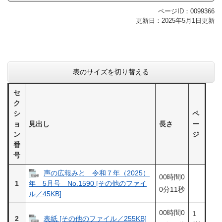
ページID：0099366
更新日：2025年5月1日更新
表のサイズを切り替える
セ
ク
シ
ペ
ョ
見出し
長さ
ー
ン
ジ
番
号
声の広報みと 令和７年（2025）
00時間0
1
年 5月号 No.1590 [その他のファイ
0分11秒
ル／45KB]
00時間0
1
2
表紙 [その他のファイル／255KB]