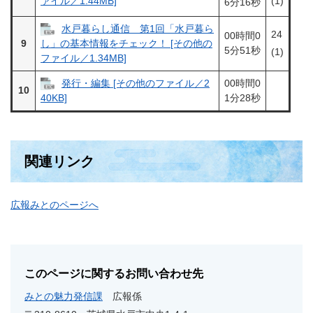
(1)
ァイル／1.44MB]
6分16秒
水戸暮らし通信 第1回「水戸暮ら
24
00時間0
9
し」の基本情報をチェック！ [その他の
5分51秒
(1)
ファイル／1.34MB]
発行・編集 [その他のファイル／2
00時間0
10
1分28秒
40KB]
関連リンク
広報みとのページへ
このページに関するお問い合わせ先
みとの魅力発信課
広報係