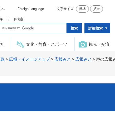
文へ
Foreign Language
文字サイズ
標準
拡大
キーワード検索
G
詳細検索
o
o
g
l
福祉
文化・教育・スポーツ
観光・交流
e
カ
ス
タ
市政
>
広報・イメージアップ
>
広報みと
>
広報みと
>
声の広報み
ム
検
索