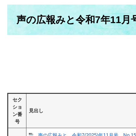
本
文
声の広報みと令和7年11月
セク
ショ
見出し
ン番
号
声の広報みと 令和7(2025)年11月号 No.15