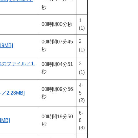
秒
1
00時間00分秒
(1)
2
00時間07分45
9MB]
秒
(1)
のファイル／1.
3
00時間04分51
秒
(1)
4-
00時間09分56
.28MB]
5
秒
(2)
6-
00時間19分50
MB]
8
秒
(3)