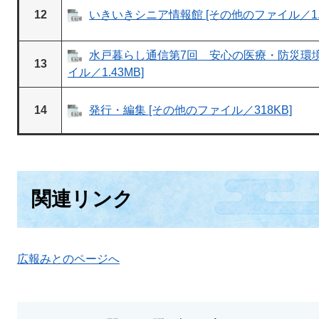
12
いきいきシニア情報館 [その他のファイル／1.6
水戸暮らし通信第7回 安心の医療・防災環境
13
イル／1.43MB]
14
発行・編集 [その他のファイル／318KB]
関連リンク
広報みとのページへ