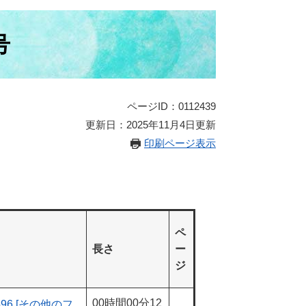
号
ページID：0112439
更新日：2025年11月4日更新
印刷ページ表示
ペ
長さ
ー
ジ
00時間00分12
96 [その他のフ