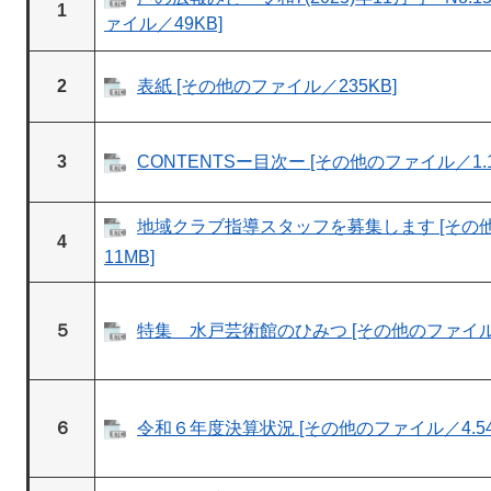
1
ァイル／49KB]
2
表紙 [その他のファイル／235KB]
3
CONTENTSー目次ー [その他のファイル／1.1
地域クラブ指導スタッフを募集します [その他
4
11MB]
５
特集 水戸芸術館のひみつ [その他のファイル／2
６
令和６年度決算状況 [その他のファイル／4.54