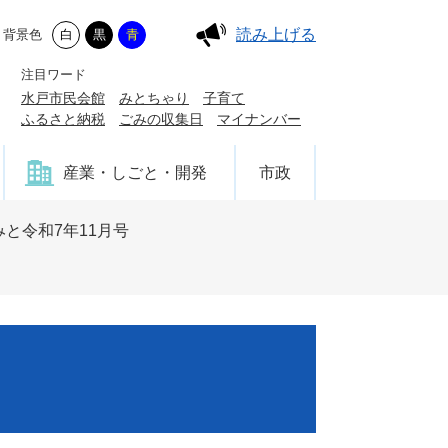
読み上げる
背景色
白
黒
青
注目ワード
水戸市民会館
みとちゃり
子育て
ふるさと納税
ごみの収集日
マイナンバー
産業・しごと・開発
市政
と令和7年11月号