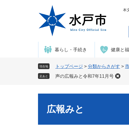
ペ
メ
ー
ニ
本
ジ
ュ
の
ー
先
を
頭
飛
で
ば
暮らし・手続き
健康と
す
し
。
て
本
トップページ
>
分類からさがす
>
現在地
文
声の広報みと令和7年11月号
足あと
へ
広報みと