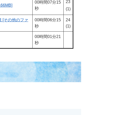
23
00時間07分15
6MB]
秒
(1)
 [その他のファ
00時間06分15
24
秒
(1)
00時間01分21
秒