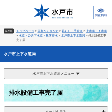
ペ
メ
ー
ニ
ジ
ュ
の
ー
先
を
頭
飛
トップページ
>
分類からさがす
>
暮らし・手続き
>
上水道・下水道
現在地
で
ば
>
水道・公共下水道・集落排水
>
水戸市上下水道局
>
排水設備工事
す
し
完了届
。
て
本
水戸市上下水道局
文
へ
水戸市上下水道局メニュー
本
排水設備工事完了届
文
ページ内目次