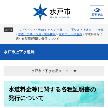
ペ
メ
ー
ニ
ジ
ュ
の
ー
先
を
頭
飛
トップページ
>
分類からさがす
>
暮らし・手続き
>
上水道・下水道
現在地
で
ば
>
水道・公共下水道・集落排水
>
水戸市上下水道局
>
水道料金等に
す
し
関する各種証明書の発行について
。
て
本
水戸市上下水道局
文
へ
水戸市上下水道局メニュー
本
水道料金等に関する各種証明書の
文
発行について