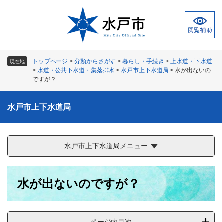
ペ
メ
ー
ニ
ジ
ュ
の
ー
先
を
頭
飛
トップページ
>
分類からさがす
>
暮らし・手続き
>
上水道・下水道
現在地
で
ば
>
水道・公共下水道・集落排水
>
水戸市上下水道局
>
水が出ないの
す
し
ですが？
。
て
本
水戸市上下水道局
文
へ
水戸市上下水道局メニュー
本
水が出ないのですが？
文
ページ内目次