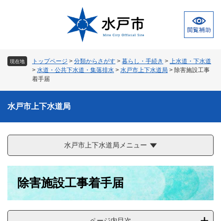
ペ
メ
ー
ニ
ジ
ュ
の
ー
先
を
頭
飛
トップページ
>
分類からさがす
>
暮らし・手続き
>
上水道・下水道
現在地
で
ば
>
水道・公共下水道・集落排水
>
水戸市上下水道局
>
除害施設工事
す
し
着手届
。
て
本
水戸市上下水道局
文
へ
水戸市上下水道局メニュー
本
除害施設工事着手届
文
ページ内目次