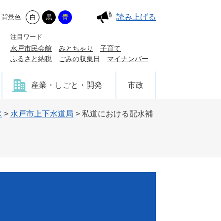
読み上げる
背景色
白
黒
青
注目ワード
水戸市民会館
みとちゃり
子育て
ふるさと納税
ごみの収集日
マイナンバー
産業・しごと・開発
市政
水
>
水戸市上下水道局
>
私道における配水補