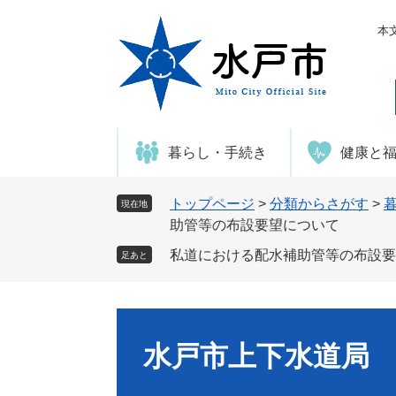
ペ
メ
ー
ニ
本
ジ
ュ
の
ー
先
を
頭
飛
で
ば
暮らし・手続き
健康と
す
し
。
て
本
トップページ
>
分類からさがす
>
現在地
文
助管等の布設要望について
へ
私道における配水補助管等の布設要
足あと
水戸市上下水道局