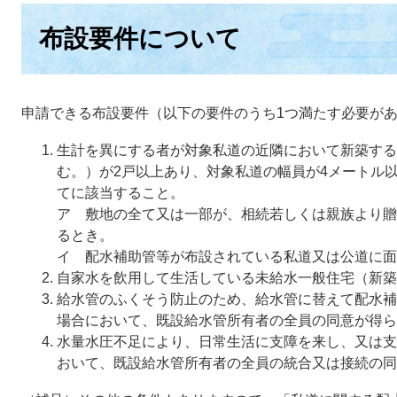
布設要件について
申請できる布設要件（以下の要件のうち1つ満たす必要が
生計を異にする者が対象私道の近隣において新築する
む。）が2戸以上あり、対象私道の幅員が4メートル
てに該当すること。
ア 敷地の全て又は一部が、相続若しくは親族より贈
るとき。
イ 配水補助管等が布設されている私道又は公道に面
自家水を飲用して生活している未給水一般住宅（新築
給水管のふくそう防止のため、給水管に替えて配水補
場合において、既設給水管所有者の全員の同意が得ら
水量水圧不足により、日常生活に支障を来し、又は支
おいて、既設給水管所有者の全員の統合又は接続の同