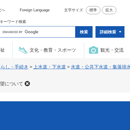
文へ
Foreign Language
文字サイズ
標準
拡大
キーワード検索
G
詳細検索
o
o
g
l
福祉
文化・教育・スポーツ
観光・交流
e
カ
ス
タ
暮らし・手続き
>
上水道・下水道
>
水道・公共下水道・集落排
ム
検
索
望について