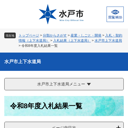
ペ
メ
ー
ニ
ジ
ュ
の
ー
先
を
頭
飛
トップページ
>
分類からさがす
>
産業・しごと・開発
>
入札・契約
現在地
で
ば
情報（上下水道局）
>
入札結果（上下水道局）
>
水戸市上下水道局
す
し
>
令和8年度入札結果一覧
。
て
本
水戸市上下水道局
文
へ
水戸市上下水道局メニュー
本
令和8年度入札結果一覧
文
ページ内目次